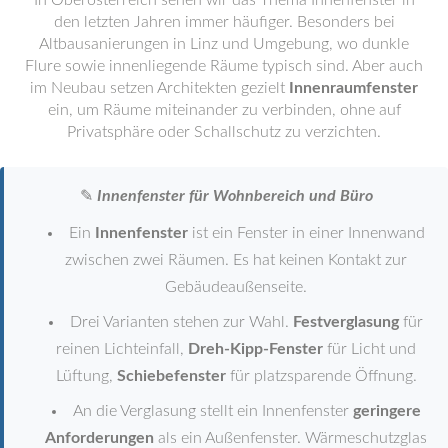
In Oberösterreich sehen wir das Thema Innenfenster in
den letzten Jahren immer häufiger. Besonders bei
Altbausanierungen in Linz und Umgebung, wo dunkle
Flure sowie innenliegende Räume typisch sind. Aber auch
im Neubau setzen Architekten gezielt
Innenraumfenster
ein, um Räume miteinander zu verbinden, ohne auf
Privatsphäre oder Schallschutz zu verzichten.
✎
Innenfenster für Wohnbereich und Büro
Ein
Innenfenster
ist ein Fenster in einer Innenwand
zwischen zwei Räumen. Es hat keinen Kontakt zur
Gebäudeaußenseite.
Drei Varianten stehen zur Wahl.
Festverglasung
für
reinen Lichteinfall,
Dreh-Kipp-Fenster
für Licht und
Lüftung,
Schiebefenster
für platzsparende Öffnung.
An die Verglasung stellt ein Innenfenster
geringere
Anforderungen
als ein Außenfenster. Wärmeschutzglas