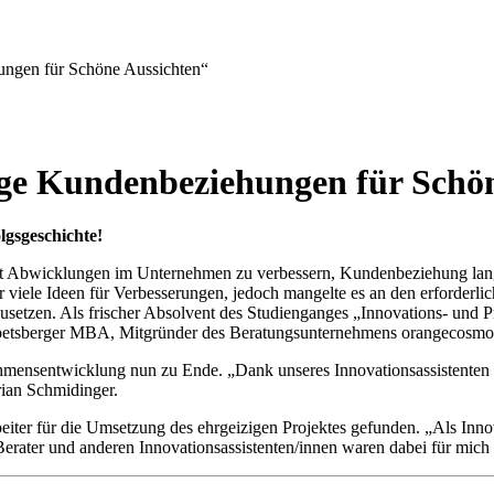
ungen für Schöne Aussichten“
ige Kundenbeziehungen für Schö
lgsgeschichte!
t Abwicklungen im Unternehmen zu verbessern, Kundenbeziehung langfr
r viele Ideen für Verbesserungen, jedoch mangelte es an den erforderl
usetzen. Als frischer Absolvent des Studienganges „Innovations- und
mpetsberger MBA, Mitgründer des Beratungsunternehmens orangecosmo
nehmensentwicklung nun zu Ende. „Dank unseres Innovationsassistenten
orian Schmidinger.
eiter für die Umsetzung des ehrgeizigen Projektes gefunden. „Als Inno
ater und anderen Innovationsassistenten/innen waren dabei für mich pe