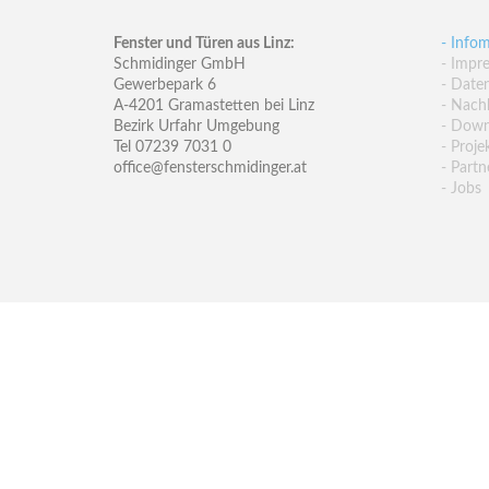
Fenster und Türen aus Linz:
- Infom
Schmidinger GmbH
- Impr
Gewerbepark 6
- Date
A-4201 Gramastetten bei Linz
- Nachh
Bezirk Urfahr Umgebung
- Down
Tel 07239 7031 0
- Proje
office@fensterschmidinger.at
- Partn
- Jobs