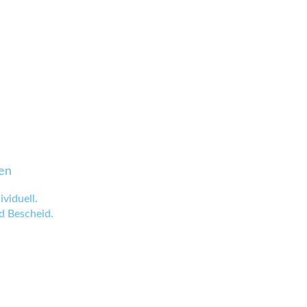
en
viduell.
 Bescheid.