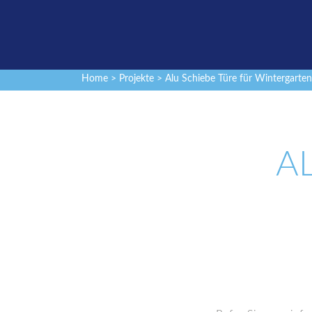
Home
>
Projekte
> Alu Schiebe Türe für Wintergarten
A