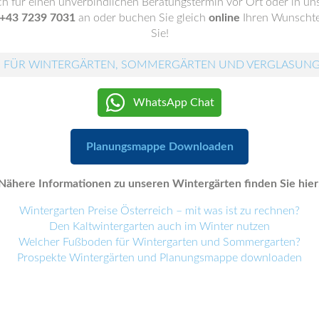
ch für einen unverbindlichen Beratungstermin vor Ort oder in 
+43 7239 7031
an oder buchen Sie gleich
online
Ihren Wunschte
Sie!
 FÜR WINTERGÄRTEN, SOMMERGÄRTEN UND VERGLASUN
WhatsApp Chat
Planungsmappe Downloaden
Nähere Informationen zu unseren Wintergärten finden Sie hier
Wintergarten Preise Österreich – mit was ist zu rechnen?
Den Kaltwintergarten auch im Winter nutzen
Welcher Fußboden für Wintergarten und Sommergarten?
Prospekte Wintergärten und Planungsmappe downloaden