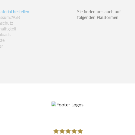
aterial bestellen
Sie finden uns auch auf
essum/AGB
folgenden Plattformen
nschutz
altigkeit
loads
kte
er