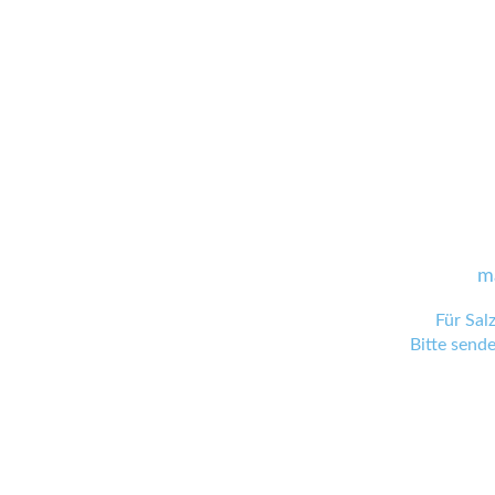
m
Für Sal
Bitte send