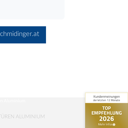
chmidinger.at
TÜREN ALUMINIUM