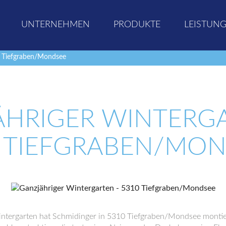
UNTERNEHMEN
PRODUKTE
LEISTUN
0 Tiefgraben/Mondsee
HRIGER WINTERG
 TIEFGRABEN/MO
intergarten hat Schmidinger in 5310 Tiefgraben/Mondsee montier