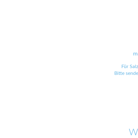
m
Für Sal
Bitte send
W