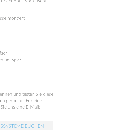
achdachoptik vortäuscht!
asse montiert
äser
erheitsglas
ennen und testen Sie diese
ch gerne an. Für eine
Sie uns eine E-Mail:
GSSYSTEME BUCHEN