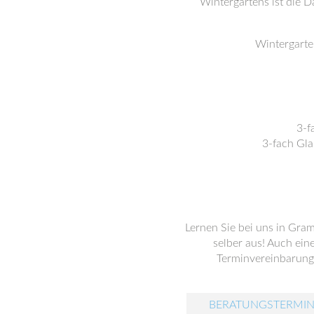
Wintergartens ist die D
Wintergarten
3-f
3-fach Gla
Lernen Sie bei uns in Gra
selber aus! Auch ein
Terminvereinbarung 
BERATUNGSTERMIN