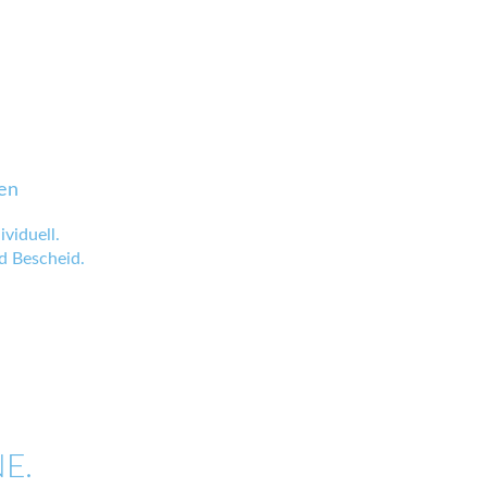
en
viduell.
 Bescheid.
E.