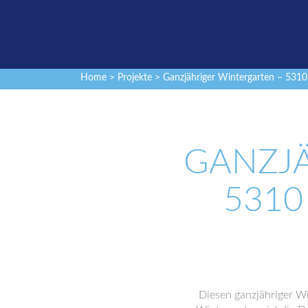
Home
>
Projekte
> Ganzjähriger Wintergarten – 531
GANZJÄ
5310
Diesen ganzjähriger W