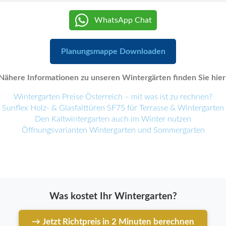
WhatsApp Chat
Planungsmappe Downloaden
Nähere Informationen zu unseren Wintergärten finden Sie hier
Wintergarten Preise Österreich – mit was ist zu rechnen?
Sunflex Holz- & Glasfalttüren SF75 für Terrasse & Wintergarten
Den Kaltwintergarten auch im Winter nutzen
Öffnungsvarianten Wintergarten und Sommergarten
Was kostet Ihr Wintergarten?
→ Jetzt Richtpreis in 2 Minuten berechnen