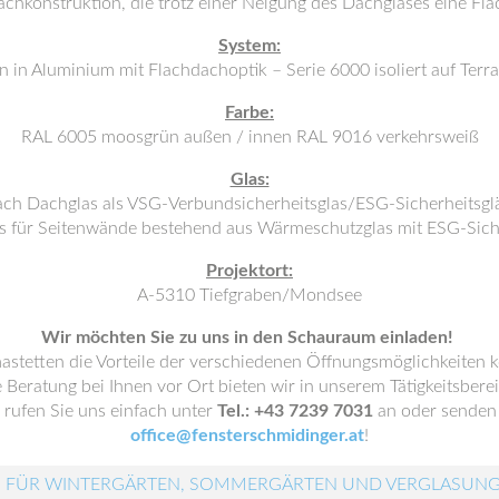
achkonstruktion, die trotz einer Neigung des Dachglases eine Fl
System:
 in Aluminium mit Flachdachoptik – Serie 6000 isoliert auf Terr
Farbe:
RAL 6005 moosgrün außen / innen RAL 9016 verkehrsweiß
Glas:
ach Dachglas als VSG-Verbundsicherheitsglas/ESG-Sicherheitsgl
s für Seitenwände bestehend aus Wärmeschutzglas mit ESG-Sich
Projektort:
A-5310 Tiefgraben/Mondsee
Wir möchten Sie zu uns in den Schauraum einladen!
mastetten die Vorteile der verschiedenen Öffnungsmöglichkeiten k
e Beratung bei Ihnen vor Ort bieten wir in unserem Tätigkeitsberei
rufen Sie uns einfach unter
Tel.: +43 7239 7031
an oder senden 
office@fensterschmidinger.at
!
 FÜR WINTERGÄRTEN, SOMMERGÄRTEN UND VERGLASUN