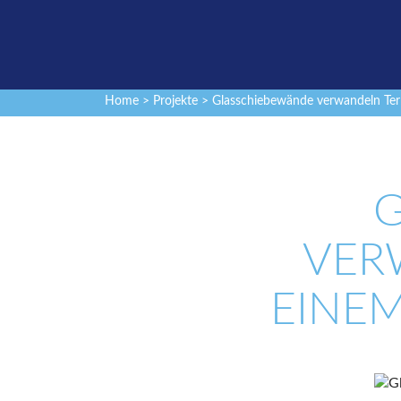
Home
>
Projekte
> Glasschiebewände verwandeln Ter
VER
EINE