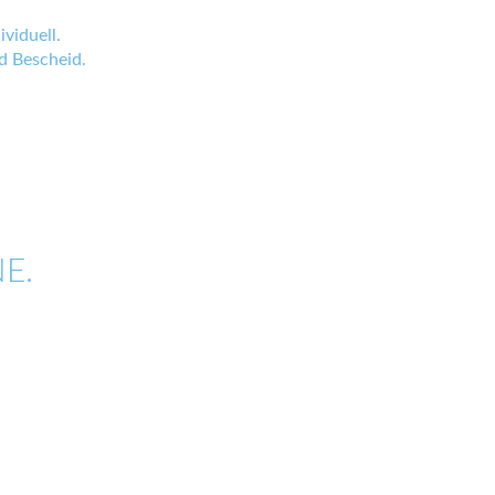
viduell.
 Bescheid.
E.