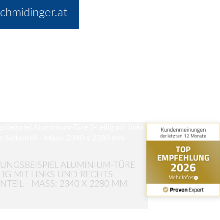
chmidinger.at
UNGSBEISPIEL ALUMINIUM-TÜRE
ILIG MIT LINKS UND RECHTS
ENTEIL - MASS: 2340 X 2280 MM