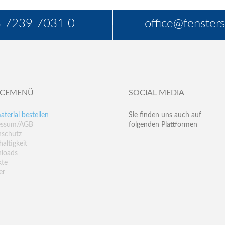
 7239 7031 0
office@fensters
ICEMENÜ
SOCIAL MEDIA
aterial bestellen
Sie finden uns auch auf
essum/AGB
folgenden Plattformen
nschutz
altigkeit
loads
kte
er