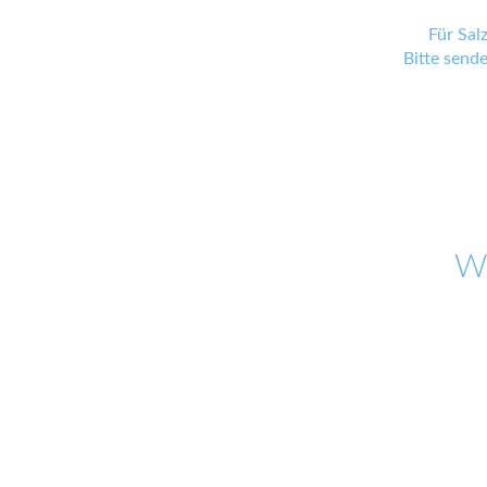
Für Sal
Bitte send
W