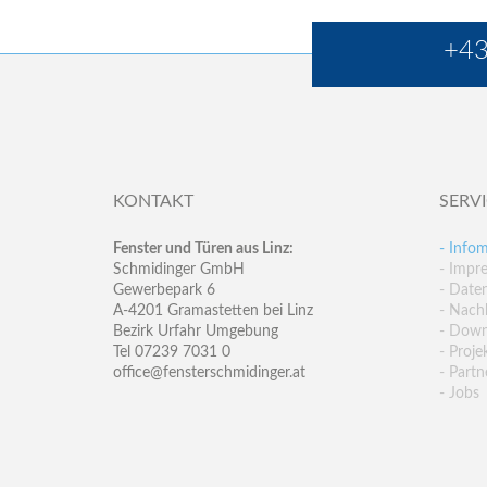
+43
KONTAKT
SERV
Fenster und Türen aus Linz:
- Infom
Schmidinger GmbH
- Impr
Gewerbepark 6
- Date
A-4201 Gramastetten bei Linz
- Nachh
Bezirk Urfahr Umgebung
- Down
Tel 07239 7031 0
- Proje
office@fensterschmidinger.at
- Partn
- Jobs