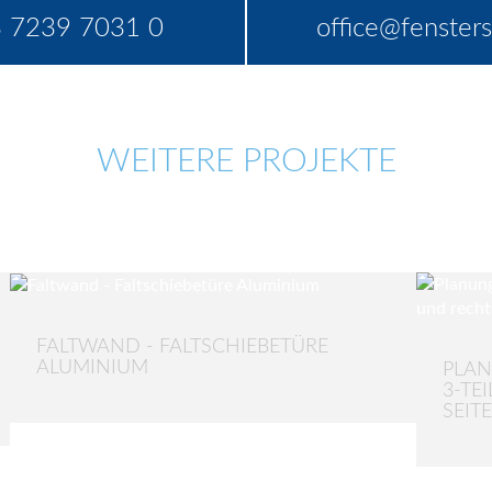
 7239 7031 0
office@fensters
WEITERE PROJEKTE
FALTWAND - FALTSCHIEBETÜRE
ALUMINIUM
PLAN
3-TE
SEIT