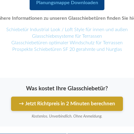
Planungsmappe Downloaden
here Informationen zu unseren Glasschiebetüren finden Sie hi
Schiebetür Industrial Look / Loft Style für innen und außen
Glasschiebesysteme für Terrassen
Glasschiebetüren optimaler Windschutz für Terrassen
Prospekte Schiebetüren SF 20 gerahmte und Nurglas
Was kostet Ihre Glasschiebetür?
→ Jetzt Richtpreis in 2 Minuten berechnen
Kostenlos. Unverbindlich. Ohne Anmeldung.