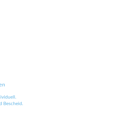
en
viduell.
 Bescheid.