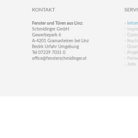
KONTAKT
SERV
Fenster und Türen aus Linz:
- Infom
Schmidinger GmbH
- Impr
Gewerbepark 6
- Date
A-4201 Gramastetten bei Linz
- Nachh
Bezirk Urfahr Umgebung
- Down
Tel 07239 7031 0
- Proje
office@fensterschmidinger.at
- Partn
- Jobs