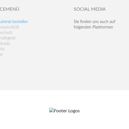
ICEMENÜ
SOCIAL MEDIA
aterial bestellen
Sie finden uns auch auf
essum/AGB
folgenden Plattformen
nschutz
altigkeit
loads
kte
er