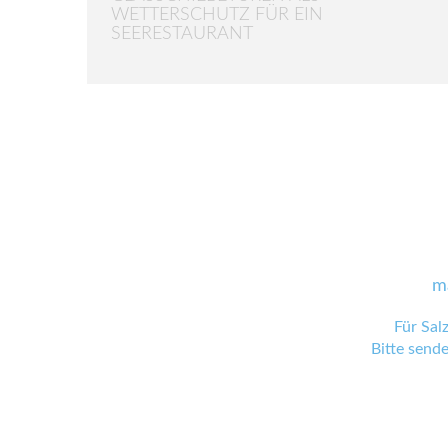
WETTERSCHUTZ FÜR EIN
SEERESTAURANT
m
Für Sal
Bitte send