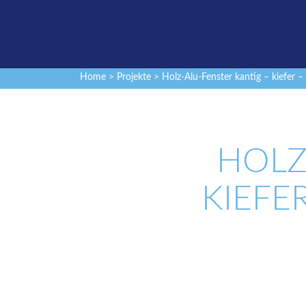
Home
>
Projekte
> Holz-Alu-Fenster kantig – kiefer –
HOLZ
KIEFE