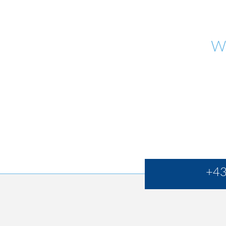
W
+43