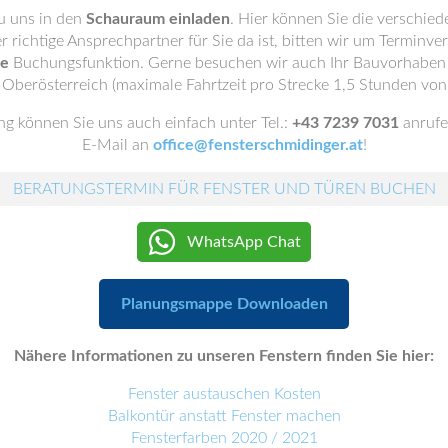
u uns in den
Schauraum einladen
. Hier können Sie die verschie
er richtige Ansprechpartner für Sie da ist, bitten wir um Terminve
ne
Buchungsfunktion. Gerne besuchen wir auch Ihr Bauvorhaben i
 Oberösterreich (maximale Fahrtzeit pro Strecke 1,5 Stunden von
g können Sie uns auch einfach unter Tel.:
+43 7239 7031
anrufe
E-Mail an
office@fensterschmidinger.at
!
BERATUNGSTERMIN FÜR FENSTER UND TÜREN BUCHEN
WhatsApp Chat
Planungsmappe Downloaden
Nähere Informationen zu unseren Fenstern finden Sie hier:
Fenster austauschen Kosten
Balkontür anstatt Fenster machen
Fensterfarben 2020 / 2021