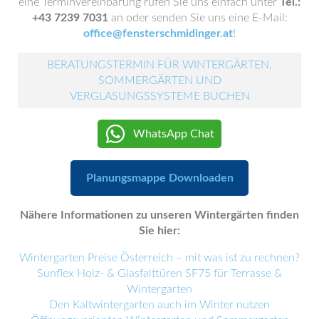
eine Terminvereinbarung rufen Sie uns einfach unter
Tel.:
+43 7239 7031
an oder senden Sie uns eine E-Mail:
office@fensterschmidinger.at
!
BERATUNGSTERMIN FÜR WINTERGÄRTEN,
SOMMERGÄRTEN UND
VERGLASUNGSSYSTEME BUCHEN
WhatsApp Chat
Planungsmappe Downloaden
Nähere Informationen zu unseren Wintergärten finden
Sie hier:
Wintergarten Preise Österreich – mit was ist zu rechnen?
Sunflex Holz- & Glasfalttüren SF75 für Terrasse &
Wintergarten
Den Kaltwintergarten auch im Winter nutzen