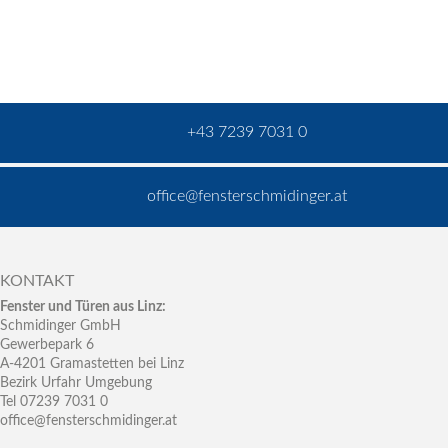
+43 7239 7031 0
office@fensterschmidinger.at
KONTAKT
Fenster und Türen aus Linz:
Schmidinger GmbH
Gewerbepark 6
A-4201 Gramastetten bei Linz
Bezirk Urfahr Umgebung
Tel 07239 7031 0
office@fensterschmidinger.at