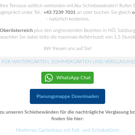
hre Terrasse seitlich verkleiden mit Alu-Schiebewänden? Rufen S
gespräch unter Tel.:
+43 7239 7031
an oder buchen Sie gleich
o
– natürlich kostenlos.
Oberösterreich
plus den angrenzenden Bezirken in NÖ, Salzburg 
beachten Sie dabei bitte die maximale Anfahrtszeit von 1,5 Stund
Wir freuen uns auf Sie!
 FÜR WINTERGÄRTEN, SOMMERGÄRTEN UND VERGLASUN
WhatsApp Chat
Planungsmappe Downloaden
zu unseren Schiebewänden für die nachträgliche Verglasung b
finden Sie hier:
Modernes Gartenhaus mit Falt- und Schiebetüren