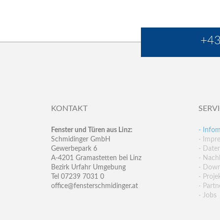
+43
KONTAKT
SERV
Fenster und Türen aus Linz:
- Infom
Schmidinger GmbH
- Impr
Gewerbepark 6
- Date
A-4201 Gramastetten bei Linz
- Nachh
Bezirk Urfahr Umgebung
- Down
Tel 07239 7031 0
- Proje
office@fensterschmidinger.at
- Partn
- Jobs