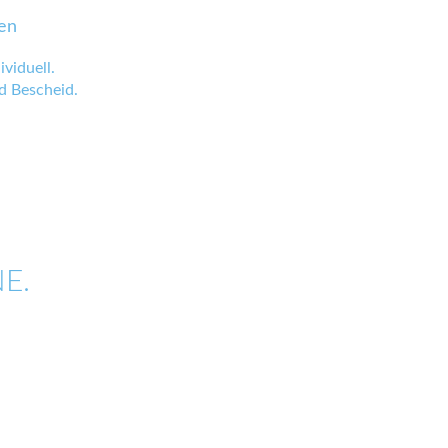
en
viduell.
 Bescheid.
E.