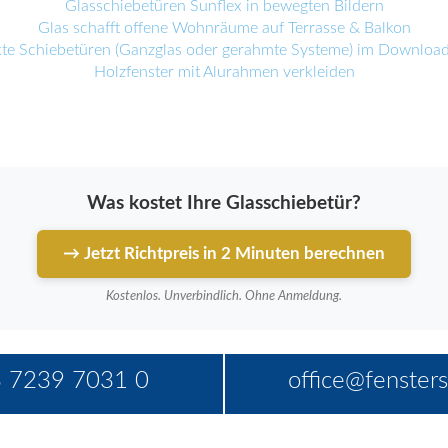
Glasschiebetüren Sunflex in bewegten Bildern
Glas schafft offene Wohnräume auf Terrasse & Balkon
te Schiebetüren (Ganzglas oder gerahmte Systeme) im Downloa
Holzfenster mit Alurahmen verkleiden
Was kostet Ihre Glasschiebetür?
→ Jetzt Richtpreis in 2 Minuten berechnen
Kostenlos. Unverbindlich. Ohne Anmeldung.
 7239 7031 0
office@fensters