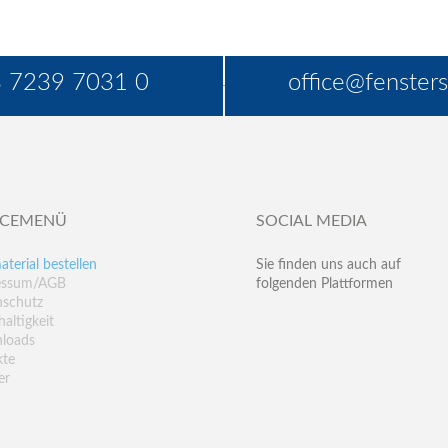
 7239 7031 0
office@fensters
ICEMENÜ
SOCIAL MEDIA
aterial bestellen
Sie finden uns auch auf
essum/AGB
folgenden Plattformen
nschutz
altigkeit
loads
kte
er