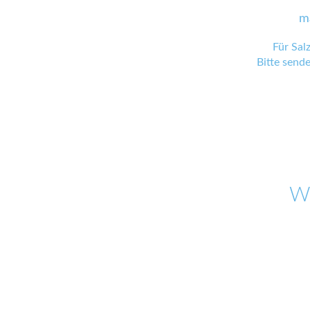
m
Für Sal
Bitte send
W