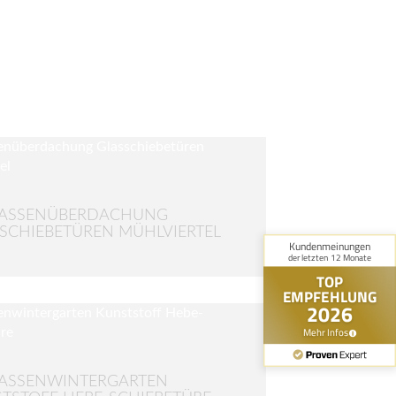
RASSENÜBERDACHUNG
SCHIEBETÜREN MÜHLVIERTEL
ASSENWINTERGARTEN