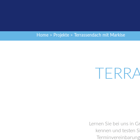
Home
>
Projekte
> Terrassendach mit Markise
TERR
Lernen Sie bei uns in G
kennen und testen Si
Terminvereinbarung 