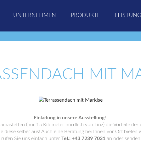
UNTERNEHMEN
PRODUKTE
LEISTUN
ASSENDACH MIT MA
Einladung in unsere Ausstellung!
ramastetten (nur 15 Kilometer nördlich von Linz) die Vorteile de
e diese selber aus! Auch eine Beratung bei Ihnen vor Ort bieten w
rufen Sie uns einfach unter
Tel.: +43 7239 7031
an oder senden 