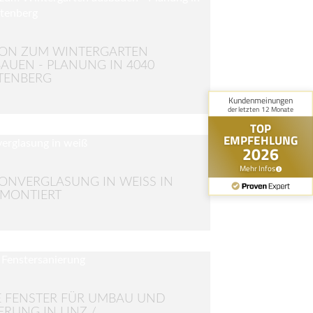
ON ZUM WINTERGARTEN
AUEN - PLANUNG IN 4040
TENBERG
ONVERGLASUNG IN WEISS IN L
MONTIERT
 FENSTER FÜR UMBAU UND
ERUNG IN LINZ /