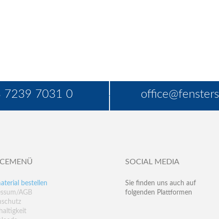
 7239 7031 0
office@fensters
ICEMENÜ
SOCIAL MEDIA
aterial bestellen
Sie finden uns auch auf
essum/AGB
folgenden Plattformen
nschutz
altigkeit