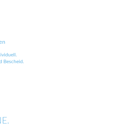
en
viduell.
 Bescheid.
E.