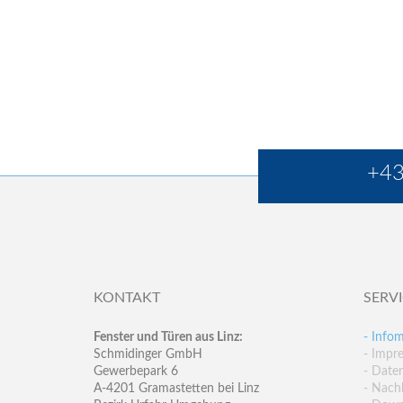
+43
KONTAKT
SERV
Fenster und Türen aus Linz:
- Infom
Schmidinger GmbH
- Impr
Gewerbepark 6
- Date
A-4201 Gramastetten bei Linz
- Nachh