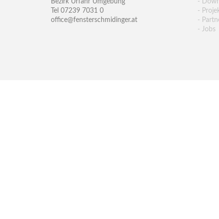
Bezirk Urfahr Umgebung
- Down
Tel 07239 7031 0
- Proje
office@fensterschmidinger.at
- Partn
- Jobs