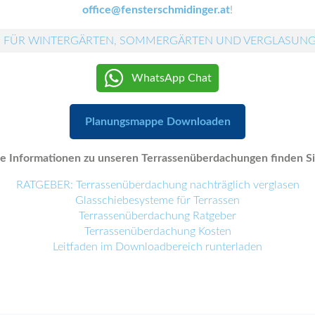
office@fensterschmidinger.at
!
 FÜR WINTERGÄRTEN, SOMMERGÄRTEN UND VERGLASUN
WhatsApp Chat
Planungsmappe Downloaden
e Informationen zu unseren Terrassenüberdachungen finden Sie
RATGEBER: Terrassenüberdachung nachträglich verglasen
Glasschiebesysteme für Terrassen
Terrassenüberdachung Ratgeber
Terrassenüberdachung Kosten
Leitfaden im Downloadbereich runterladen