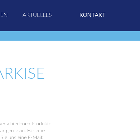
GEN
AKTUELLES
KONTAKT
RKISE
r verschiedenen Produkte
ir gerne an. Für eine
Sie uns eine E-Mail: