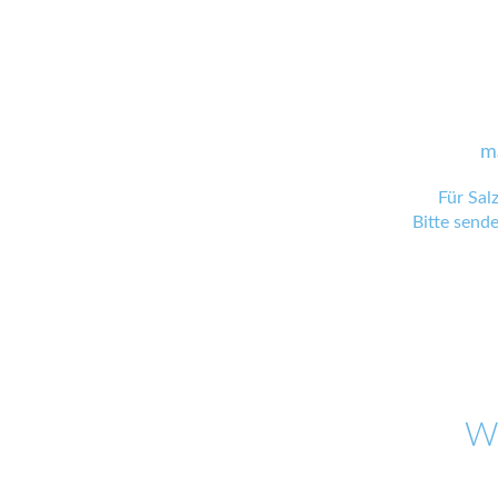
m
Für Sal
Bitte send
W