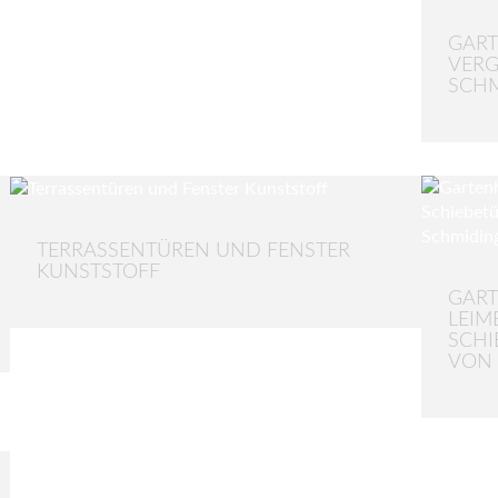
GART
VERG
SCH
TERRASSENTÜREN UND FENSTER
KUNSTSTOFF
GART
LEIM
SCHI
VON 