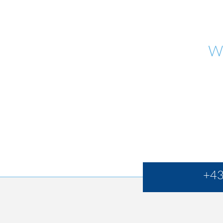
W
+43