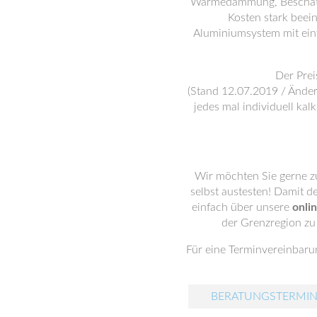
Wärmedämmung, Beschattun
Kosten stark beei
Aluminiumsystem mit ein
Der Prei
(Stand 12.07.2019 / Änder
jedes mal individuell ka
Wir möchten Sie gerne z
selbst austesten! Damit d
einfach über unsere
onli
der Grenzregion zu
Für eine Terminvereinbarun
BERATUNGSTERMIN