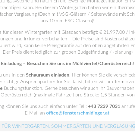
gssysteme und natürlich die jeweilige Montagesituation ein we
nträchtigen kann. Bei diesem Wintergarten haben wir ein thermisc
facher Verglasung (Dach mit VSG-Gläsern / Seitenwände mit Sc
aus 10 mm ESG-Gläsern)!
s für diesen Wintergarten mit Glasdach beträgt: € 21.997,00 / in
ungen und Irrtümer vorbehalten – Die Preise sind Kostenschätzu
lkuliert wird, kann keine Preisgarantie auf den oben angeführten 
Der Preis dient lediglich zur groben Budgetfindung / -planung)
Einladung – Besuchen Sie uns im Mühlviertel/Oberösterreich!
u uns in den
Schauraum einladen
. Hier können Sie die verschie
er richtige Ansprechpartner für Sie da ist, bitten wir um Terminve
ne
Buchungsfunktion. Gerne besuchen wir auch Ihr Bauvorhaben i
 Oberösterreich (maximale Fahrtzeit pro Strecke 1,5 Stunden von
g können Sie uns auch einfach unter Tel.:
+43 7239 7031
anrufe
E-Mail an
office@fensterschmidinger.at
!
 FÜR WINTERGÄRTEN, SOMMERGÄRTEN UND VERGLASUN