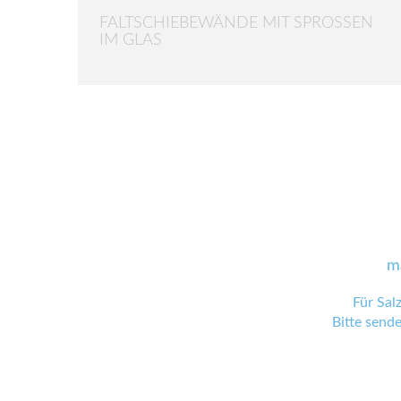
FALTSCHIEBEWÄNDE MIT SPROSSEN
IM GLAS
m
Für Sal
Bitte send