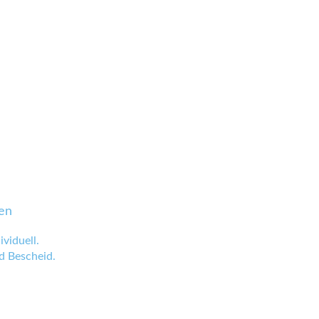
en
viduell.
 Bescheid.