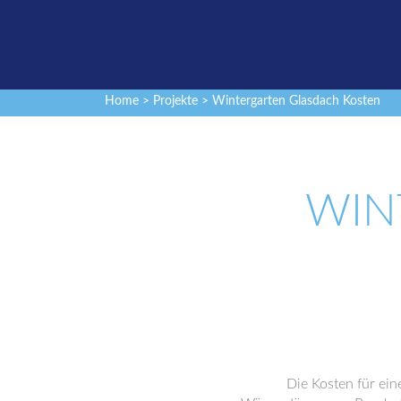
Home
>
Projekte
> Wintergarten Glasdach Kosten
WIN
Die Kosten für ein