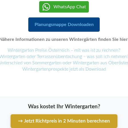
WhatsApp Chat
Planungsmappe Downloaden
Nähere Informationen zu unseren Wintergärten finden Sie hier
Wintergarten Preise Österreich – mit was ist zu rechnen?
Wintergarten oder Terrassenüberdachung – was soll ich nehmen
Unterschied von Sommergarten oder Wintergarten aus Oberöster
Wintergartenprospekte jetzt als Download
Was kostet Ihr Wintergarten?
→ Jetzt Richtpreis in 2 Minuten berechnen