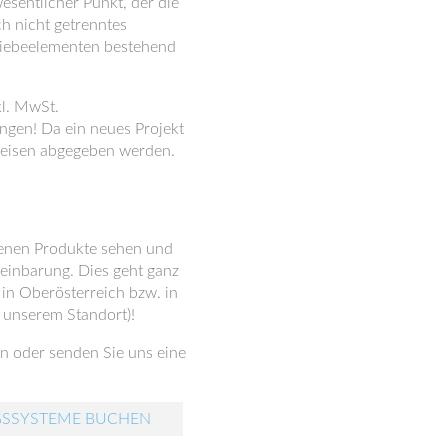
sentlicher Punkt, der die
h nicht getrenntes
hiebeelementen bestehend
kl. MwSt.
ngen! Da ein neues Projekt
Preisen abgegeben werden.
denen Produkte sehen und
reinbarung. Dies geht ganz
n Oberösterreich bzw. in
 unserem Standort)!
n oder senden Sie uns eine
GSSYSTEME BUCHEN