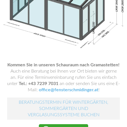
Kommen Sie in unseren Schauraum nach Gramastetten!
Auch eine Beratung bei Ihnen vor Ort bieten wir gerne
an. Für eine Terminvereinbarung rufen Sie uns einfach
unter
Tel.: +43 7239 7031
an oder senden Sie uns eine E-
Mail:
office@fensterschmidinger.at
!
BERATUNGSTERMIN FÜR WINTERGÄRTEN,
SOMMERGÄRTEN UND
VERGLASUNGSSYSTEME BUCHEN