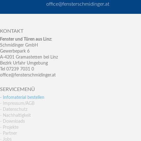
office@fensterschmidinger.at
KONTAKT
Fenster und Türen aus Linz:
Schmidinger GmbH
Gewerbepark 6
A-4201 Gramastetten bei Linz
Bezirk Urfahr Umgebung
Tel 07239 7031 0
office@fensterschmidinger.at
SERVICEMENÜ
- Infomaterial bestellen
- Impressum/AGB
- Datenschutz
- Nachhaltigkeit
- Downloads
- Projekte
- Partner
- Jobs