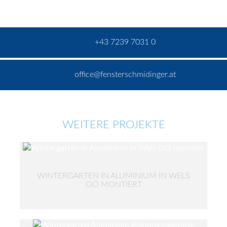
+43 7239 7031 0
office@fensterschmidinger.at
WEITERE PROJEKTE
WINTERGARTEN IN ALUMINIUM IN WELS
OÖ MONTIERT