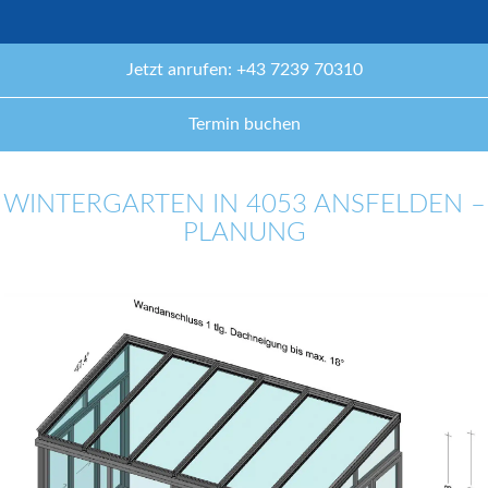
Jetzt anrufen: +43 7239 70310
Termin buchen
WINTERGARTEN IN 4053 ANSFELDEN –
PLANUNG