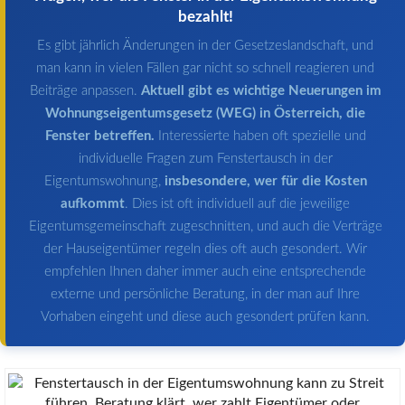
bezahlt!
Es gibt jährlich Änderungen in der Gesetzeslandschaft, und
man kann in vielen Fällen gar nicht so schnell reagieren und
Beiträge anpassen.
Aktuell gibt es wichtige Neuerungen im
Wohnungseigentumsgesetz (WEG) in Österreich, die
Fenster betreffen.
Interessierte haben oft spezielle und
individuelle Fragen zum Fenstertausch in der
Eigentumswohnung,
insbesondere, wer für die Kosten
aufkommt
. Dies ist oft individuell auf die jeweilige
Eigentumsgemeinschaft zugeschnitten, und auch die Verträge
der Hauseigentümer regeln dies oft auch gesondert. Wir
empfehlen Ihnen daher immer auch eine entsprechende
externe und persönliche Beratung, in der man auf Ihre
Vorhaben eingeht und diese auch gesondert prüfen kann.