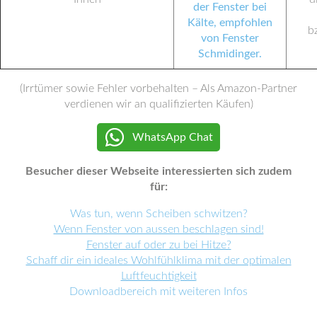
b
(Irrtümer sowie Fehler vorbehalten – Als Amazon-Partner
verdienen wir an qualifizierten Käufen)
WhatsApp Chat
Besucher dieser Webseite interessierten sich zudem
für:
Was tun, wenn Scheiben schwitzen?
Wenn Fenster von aussen beschlagen sind!
Fenster auf oder zu bei Hitze?
Schaff dir ein ideales Wohlfühlklima mit der optimalen
Luftfeuchtigkeit
Downloadbereich mit weiteren Infos