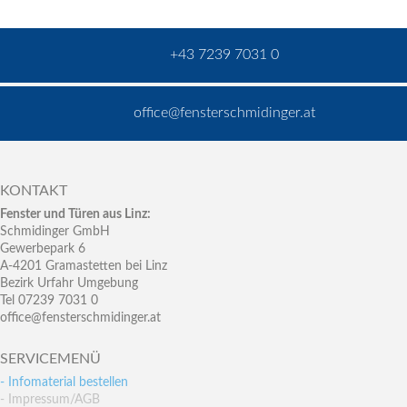
+43 7239 7031 0
office@fensterschmidinger.at
KONTAKT
Fenster und Türen aus Linz:
Schmidinger GmbH
Gewerbepark 6
A-4201 Gramastetten bei Linz
Bezirk Urfahr Umgebung
Tel 07239 7031 0
office@fensterschmidinger.at
SERVICEMENÜ
- Infomaterial bestellen
- Impressum/AGB