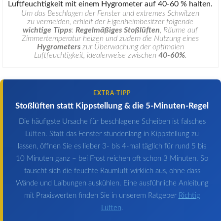
Um das Beschlagen der Fenster und extremes Schwitzen
zu vermeiden, erhielt der Eigenheimbesitzer folgende
wichtige Tipps
:
Regelmäßiges Stoßlüften
, Räume auf
Zimmertemperatur heizen und zudem die Nutzung eines
Hygrometers
zur Überwachung der optimalen
Luftfeuchtigkeit, idealerweise zwischen
40-60%
.
EXTRA-TIPP
Stoßlüften statt Kippstellung & die 5-Minuten-Regel
Die häufigste Ursache für beschlagene Scheiben ist falsches
Lüften. Statt das Fenster stundenlang in Kippstellung zu
lassen, öffnen Sie es lieber 3- bis 4-mal täglich für rund 5 bis
10 Minuten ganz – bei Frost reichen oft schon 3 Minuten. So
tauscht sich die feuchte Raumluft wirklich aus, ohne dass
Wände und Laibungen auskühlen. Eine ausführliche Anleitung
mit Praxiswerten finden Sie in unserem Ratgeber
Richtig
Lüften
.