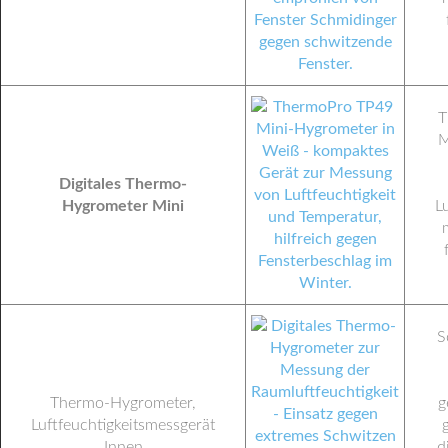
T
M
Digitales Thermo-
Hygrometer Mini
L
S
Thermo-Hygrometer,
g
Luftfeuchtigkeitsmessgerät
Innen
d