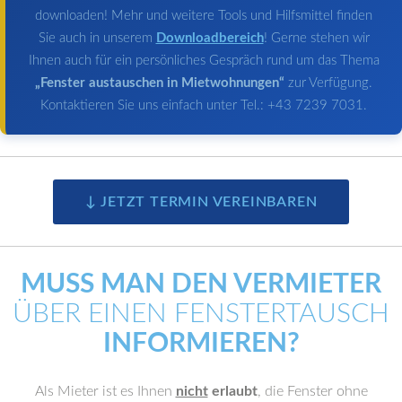
downloaden! Mehr und weitere Tools und Hilfsmittel finden
Sie auch in unserem
Downloadbereich
! Gerne stehen wir
Ihnen auch für ein persönliches Gespräch rund um das Thema
„Fenster austauschen in Mietwohnungen“
zur Verfügung.
Kontaktieren Sie uns einfach unter Tel.: +43 7239 7031.
↓ JETZT TERMIN VEREINBAREN
MUSS MAN DEN VERMIETER
ÜBER EINEN FENSTERTAUSCH
INFORMIEREN?
Als Mieter ist es Ihnen
nicht
erlaubt
, die Fenster ohne