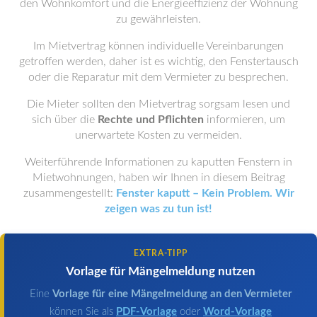
den Wohnkomfort und die Energieeffizienz der Wohnung
zu gewährleisten.
Im Mietvertrag können individuelle Vereinbarungen
getroffen werden, daher ist es wichtig, den Fenstertausch
oder die Reparatur mit dem Vermieter zu besprechen.
Die Mieter sollten den Mietvertrag sorgsam lesen und
sich über die
Rechte und Pflichten
informieren, um
unerwartete Kosten zu vermeiden.
Weiterführende Informationen zu kaputten Fenstern in
Mietwohnungen, haben wir Ihnen in diesem Beitrag
zusammengestellt:
Fenster kaputt – Kein Problem. Wir
zeigen was zu tun ist!
EXTRA-TIPP
Vorlage für Mängelmeldung nutzen
Eine
Vorlage für eine Mängelmeldung an den Vermieter
können Sie als
PDF-Vorlage
oder
Word-Vorlage