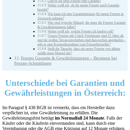
Gibt es für neue Fenster eine Garantie?
Woher weiß ich, ob für meine Fenster noch Garantie
besteht?
Wie kann ich eine Garantieleistung für meine Fenster in
Anspruch nehmen?
Was sind typische Mängel, die unter die Fenster Garantie
& Gewährleistungen fallen?
Woher weiß ich, welche Fenster ich kaufen soll?
Unsere Fenster mit 3-fach-Verglasung sind 12 Jahre alt,
und die großen Terrassenscheiben sind dazwischen angelaufen –
gibt es eine Kostenübernahme vom Fensterhersteller?
Stellt die Tatsache, dass ein neues Fenster von alleine
zufällt einen Mangel dar?
Fenster Garantie & Gewährleistungen – Beratung bei
Fenster-Schmidinger
Unterschiede
bei Garantien und
Gewährleistungen in Österreich:
Im Paragraf § 438 BGB ist vermerkt, dass ein Hersteller dazu
verpflichtet ist, eine Gewährleistung zu erfüllen. Die
Gewährleistungsfrist beträgt
im Normalfall 24 Monate
. Falls der
Käufer oder die Käuferin einverstanden sind, kann durch eine
Vereinbarung oder die AGB eine Kürzung auf 12 Monate erfolgen.