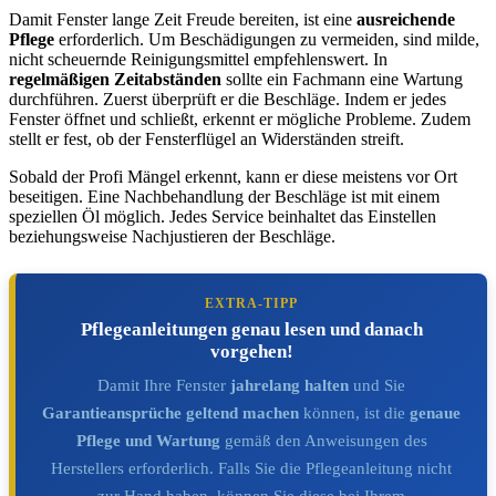
Damit Fenster lange Zeit Freude bereiten, ist eine
ausreichende
Pflege
erforderlich. Um Beschädigungen zu vermeiden, sind milde,
nicht scheuernde Reinigungsmittel empfehlenswert. In
regelmäßigen Zeitabständen
sollte ein Fachmann eine Wartung
durchführen. Zuerst überprüft er die Beschläge. Indem er jedes
Fenster öffnet und schließt, erkennt er mögliche Probleme. Zudem
stellt er fest, ob der Fensterflügel an Widerständen streift.
Sobald der Profi Mängel erkennt, kann er diese meistens vor Ort
beseitigen. Eine Nachbehandlung der Beschläge ist mit einem
speziellen Öl möglich. Jedes Service beinhaltet das Einstellen
beziehungsweise Nachjustieren der Beschläge.
EXTRA-TIPP
Pflegeanleitungen genau lesen und danach
vorgehen!
Damit Ihre Fenster
jahrelang halten
und Sie
Garantieansprüche geltend machen
können, ist die
genaue
Pflege und Wartung
gemäß den Anweisungen des
Herstellers erforderlich. Falls Sie die Pflegeanleitung nicht
zur Hand haben, können Sie diese bei Ihrem