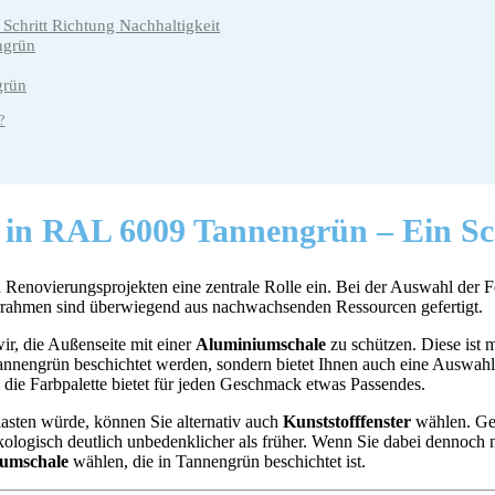
Schritt Richtung Nachhaltigkeit
ngrün
grün
?
e in RAL 6009 Tannengrün –
Ein Sc
Renovierungsprojekten eine zentrale Rolle ein. Bei der Auswahl der Fen
rrahmen sind überwiegend aus nachwachsenden Ressourcen gefertigt.
ir, die Außenseite mit einer
Aluminiumschale
zu schützen. Diese ist 
nengrün beschichtet werden, sondern bietet Ihnen auch eine Auswah
die Farbpalette bietet für jeden Geschmack etwas Passendes.
lasten würde, können Sie alternativ auch
Kunststofffenster
wählen. Ger
 ökologisch deutlich unbedenklicher als früher. Wenn Sie dabei dennoch
umschale
wählen, die in Tannengrün beschichtet ist.