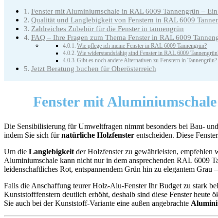
Fenster mit Aluminiumschale in RAL 6009 Tannengrün – Ein 
Qualität und Langlebigkeit von Fenstern in RAL 6009 Tanne
Zahlreiches Zubehör für die Fenster in tannengrün
FAQ – Ihre Fragen zum Thema Fenster in RAL 6009 Tannen
Wie pflege ich meine Fenster in RAL 6009 Tannengrün?
Wie widerstandsfähig sind Fenster in RAL 6009 Tannengrün
Gibt es noch andere Alternativen zu Fenstern in Tannengrün?
Jetzt Beratung buchen für Oberösterreich
Fenster mit Aluminiumschal
Die Sensibilisierung für Umweltfragen nimmt besonders bei Bau- und 
indem Sie sich für
natürliche Holzfenster
entscheiden. Diese Fenste
Um die
Langlebigkeit
der Holzfenster zu gewährleisten, empfehlen w
Aluminiumschale kann nicht nur in dem ansprechenden RAL 6009 Tan
leidenschaftliches Rot, entspannendem Grün hin zu elegantem Grau – 
Falls die Anschaffung teurer Holz-Alu-Fenster Ihr Budget zu stark be
Kunststofffenstern deutlich erhöht, deshalb sind diese Fenster heute
Sie auch bei der Kunststoff-Variante eine außen angebrachte
Alumini