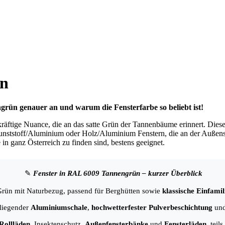
ün
grün genauer an und warum die Fensterfarbe so beliebt ist!
äftige Nuance, die an das satte Grün der Tannenbäume erinnert. Dieses
nststoff/Aluminium oder Holz/Aluminium Fenstern, die an der Außensei
 in ganz Österreich zu finden sind, bestens geeignet.
✎
Fenster in RAL 6009 Tannengrün – kurzer Überblick
Grün mit Naturbezug, passend für Berghütten sowie
klassische Einfami
nliegender
Aluminiumschale
,
hochwetterfester Pulverbeschichtung
und
Rollläden
, Insektenschutz,
Außenfensterbänke
und
Fensterläden
, tei