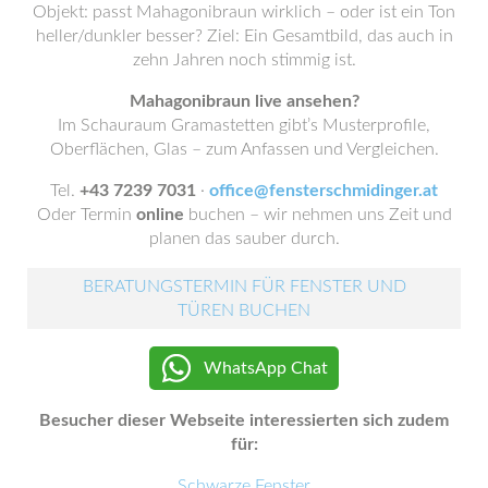
Objekt: passt Mahagonibraun wirklich – oder ist ein Ton
heller/dunkler besser? Ziel: Ein Gesamtbild, das auch in
zehn Jahren noch stimmig ist.
Mahagonibraun live ansehen?
Im Schauraum Gramastetten gibt’s Musterprofile,
Oberflächen, Glas – zum Anfassen und Vergleichen.
Tel.
+43 7239 7031
·
office@fensterschmidinger.at
Oder Termin
online
buchen – wir nehmen uns Zeit und
planen das sauber durch.
BERATUNGSTERMIN FÜR FENSTER UND
TÜREN BUCHEN
WhatsApp Chat
Besucher dieser Webseite interessierten sich zudem
für:
Schwarze Fenster