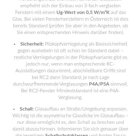
empfiehlt sich der Einbau von 3-fach verglasten
Fenstern mit einem
Ug-Wert von 0,5 W/m²K
auf das
Glas. Bei vielen Fensterherstellern in Österreich ist dies
bereits Standard (prüfen Sie aber in den Angeboten, ob
Sie einen entsprechenden Hinweis darüber finden).
Sicherheit:
Pilzkopfverriegelung als Basissicherheit
gegen aushebeln ist oft schon im Standard dabei –
restliche Verriegelungen in der Pilzkopfvariante gibt es
jedoch nur, wenn man entsprechende RC-
Ausstattungen dazunimmt, abschließbare Griffe sind
bei RC2 dann Standard; je nach Lage
durchwurfhemmende Verglasungen
P4A/P5A
sinnvoll.
Bei RC2-Fenster Mindeststandard ist eine P4A-
Verglasung.
Schall:
Glasaufbau an Straße/Umgebung anpassen.
Wichtig ist die asymetrische Glasdicke im Glasaufbau –
nur diese ermöglicht es, den Schall zu brechen und
damit abzuschirmen. Informieren Sie sich genauer über
die jeweiligen
Schallschutzklassen
und finden Sie so