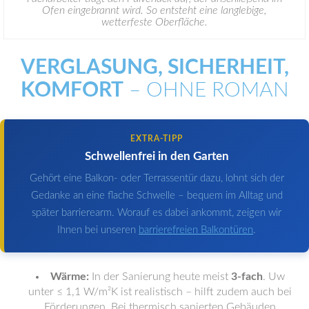
Ofen eingebrannt wird. So entsteht eine langlebige,
wetterfeste Oberfläche.
VERGLASUNG, SICHERHEIT,
KOMFORT
– OHNE ROMAN
EXTRA-TIPP
Schwellenfrei in den Garten
Gehört eine Balkon- oder Terrassentür dazu, lohnt sich der
Gedanke an eine flache Schwelle – bequem im Alltag und
später barrierearm. Worauf es dabei ankommt, zeigen wir
Ihnen bei unseren
barrierefreien Balkontüren
.
Wärme:
In der Sanierung heute meist
3-fach
. Uw
unter ≤ 1,1 W/m²K ist realistisch – hilft zudem auch bei
Förderungen. Bei thermisch sanierten Gebäuden