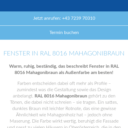
Jetzt anrufen: +43 7239 70310
Termin buchen
FENSTER IN RAL 8016 MAHAGONIBRAUN
Warm, ruhig, beständig, das beschreibt Fenster in RAL
8016 Mahagonibraun als Außenfarbe am besten!
Farben entscheiden dabei oft mehr als Profile –
zumindest was die Gestaltung sowie das Design
anbelangt.
RAL 8016 Mahagonibraun
gehört zu den
Tönen, die dabei nicht schreien – sie tragen. Ein sattes,
dunkles Braun mit leichter Rotnote, das eine gewisse
Ähnlichkeit wie Mahagoniholz hat – jedoch ohne
Maserung. Die Farbe wirkt wertig, beruhigt die Fassade
und passt zu vielen Häusern in Oberösterreich, die in den