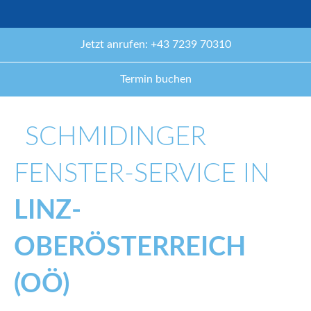
Jetzt anrufen: +43 7239 70310
Termin buchen
SCHMIDINGER
FENSTER-SERVICE IN
LINZ-
OBERÖSTERREICH
(OÖ)