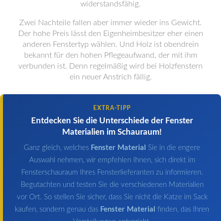
widerstandsfähig.
Zwei Nachteile fallen aber immer wieder ins Gewicht.
Der hohe Preis lässt den Eigenheimbesitzer eher einen
anderen Fenstertyp wählen. Und Holz ist obendrein
bekannt für den hohen Pflegeaufwand, der mit ihm
verbunden ist. Denn regelmäßig wird bei Holzfenstern
ein neuer Anstrich fällig.
EXTRA-TIPP
Entdecken Sie die Unterschiede der Fenster
Materialien im Schauraum!
Ganz gleich, welches
Fenster Material
Sie in die engere
Auswahl nehmen, wir empfehlen Ihnen, sich direkt im
Fensterschauraum Ihres Fensterlieferanten zu informieren.
Begutachten und testen Sie die verschiedenen Materialien
vor Ort. So stellen Sie sicher, dass Sie nicht die Katze im Sack
kaufen, sondern genau das
Fenster Material
finden, das Ihren