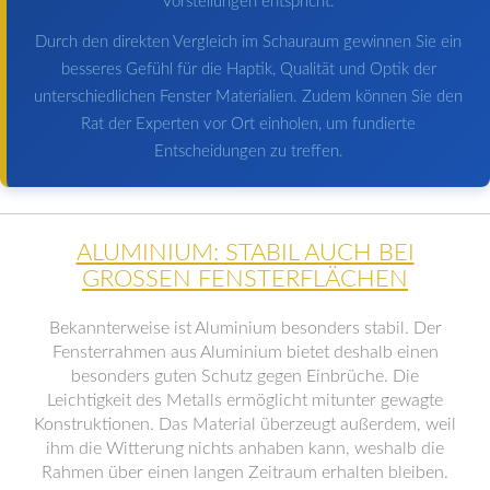
Vorstellungen entspricht.
Durch den direkten Vergleich im Schauraum gewinnen Sie ein
besseres Gefühl für die Haptik, Qualität und Optik der
unterschiedlichen Fenster Materialien. Zudem können Sie den
Rat der Experten vor Ort einholen, um fundierte
Entscheidungen zu treffen.
ALUMINIUM: STABIL AUCH BEI
GROSSEN FENSTERFLÄCHEN
Bekannterweise ist Aluminium besonders stabil. Der
Fensterrahmen aus Aluminium bietet deshalb einen
besonders guten Schutz gegen Einbrüche. Die
Leichtigkeit des Metalls ermöglicht mitunter gewagte
Konstruktionen. Das Material überzeugt außerdem, weil
ihm die Witterung nichts anhaben kann, weshalb die
Rahmen über einen langen Zeitraum erhalten bleiben.