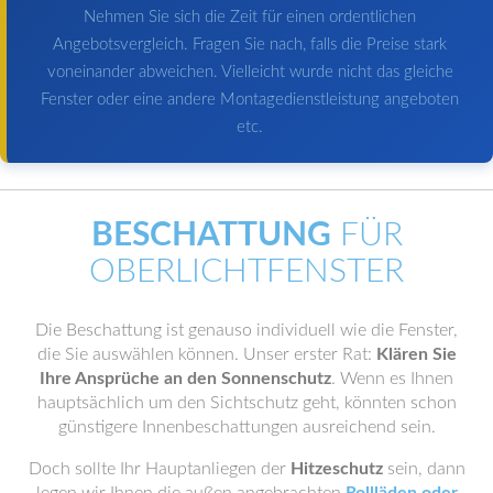
Nehmen Sie sich die Zeit für einen ordentlichen
Angebotsvergleich. Fragen Sie nach, falls die Preise stark
voneinander abweichen. Vielleicht wurde nicht das gleiche
Fenster oder eine andere Montagedienstleistung angeboten
etc.
BESCHATTUNG
FÜR
OBERLICHTFENSTER
Die Beschattung ist genauso individuell wie die Fenster,
die Sie auswählen können. Unser erster Rat:
Klären Sie
Ihre Ansprüche an den Sonnenschutz
. Wenn es Ihnen
hauptsächlich um den Sichtschutz geht, könnten schon
günstigere Innenbeschattungen ausreichend sein.
Doch sollte Ihr Hauptanliegen der
Hitzeschutz
sein, dann