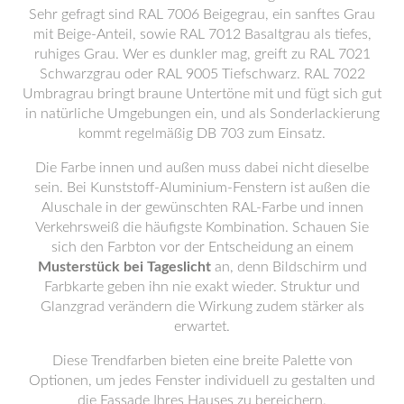
Sehr gefragt sind RAL 7006 Beigegrau, ein sanftes Grau
mit Beige-Anteil, sowie RAL 7012 Basaltgrau als tiefes,
ruhiges Grau. Wer es dunkler mag, greift zu RAL 7021
Schwarzgrau oder RAL 9005 Tiefschwarz. RAL 7022
Umbragrau bringt braune Untertöne mit und fügt sich gut
in natürliche Umgebungen ein, und als Sonderlackierung
kommt regelmäßig DB 703 zum Einsatz.
Die Farbe innen und außen muss dabei nicht dieselbe
sein. Bei Kunststoff-Aluminium-Fenstern ist außen die
Aluschale in der gewünschten RAL-Farbe und innen
Verkehrsweiß die häufigste Kombination. Schauen Sie
sich den Farbton vor der Entscheidung an einem
Musterstück bei Tageslicht
an, denn Bildschirm und
Farbkarte geben ihn nie exakt wieder. Struktur und
Glanzgrad verändern die Wirkung zudem stärker als
erwartet.
Diese Trendfarben bieten eine breite Palette von
Optionen, um jedes Fenster individuell zu gestalten und
die Fassade Ihres Hauses zu bereichern.