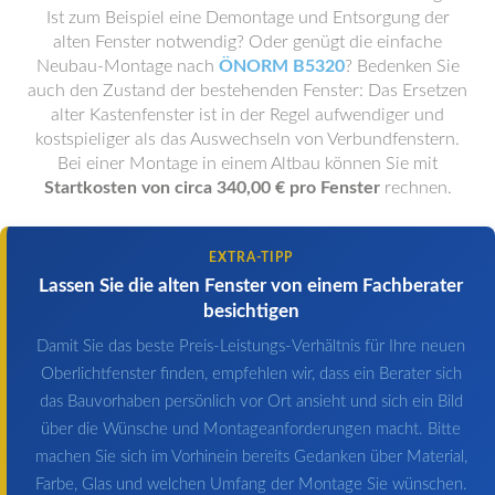
Ist zum Beispiel eine Demontage und Entsorgung der
alten Fenster notwendig? Oder genügt die einfache
Neubau-Montage nach
ÖNORM B5320
? Bedenken Sie
auch den Zustand der bestehenden Fenster: Das Ersetzen
alter Kastenfenster ist in der Regel aufwendiger und
kostspieliger als das Auswechseln von Verbundfenstern.
Bei einer Montage in einem Altbau können Sie mit
Startkosten von circa 340,00 € pro Fenster
rechnen.
EXTRA-TIPP
Lassen Sie die alten Fenster von einem Fachberater
besichtigen
Damit Sie das beste Preis-Leistungs-Verhältnis für Ihre neuen
Oberlichtfenster finden, empfehlen wir, dass ein Berater sich
das Bauvorhaben persönlich vor Ort ansieht und sich ein Bild
über die Wünsche und Montageanforderungen macht. Bitte
machen Sie sich im Vorhinein bereits Gedanken über Material,
Farbe, Glas und welchen Umfang der Montage Sie wünschen.