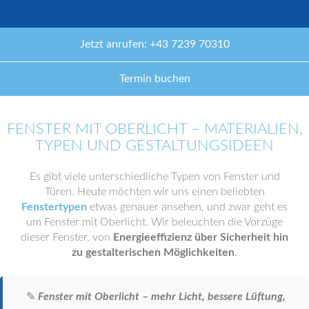
Jetzt anrufen: +43 7239 70310
Termin buchen
FENSTER MIT OBERLICHT – MATERIALIEN,
TYPEN UND GESTALTUNGSIDEEN
Es gibt viele unterschiedliche Typen von Fenster und
Türen. Heute möchten wir uns einen beliebten
Fenstertypen
etwas genauer ansehen, und zwar geht es
um Fenster mit Oberlicht. Wir beleuchten die Vorzüge
dieser Fenster, von
Energieeffizienz über Sicherheit hin
zu gestalterischen Möglichkeiten
.
✎
Fenster mit Oberlicht – mehr Licht, bessere Lüftung,