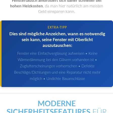
Fenstertausch amortisiert sich daher schneller bei
hohen Heizkosten
, da man hier natürlich am meisten
Geld einsparen kann.
EXTRA-TIPP
Dies sind mögliche Anzeichen, wann es notwendig
sein kann, seine Fenster mit Oberlicht
auszutauschen:
Fenster eine Einfachverglasung aufweisen • Keine
Wärmedämmung bei den Gläsern vorhanden ist •
Zuglufterscheinungen vorherrschen • Defekte
Beschläge/Dichtungen und eine Reparatur nicht mehr
möglich • Undichte Bauanschlüsse
MODERNE
SICHERHEITSFEATURES
FÜR