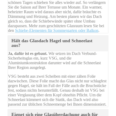
schönen Tagen schieben Sie alles wieder auf. So verlängern
Sie die Saison auf Ihrer Terrasse um Monate. Ein warmer,
beheizter Raum wird daraus aber nicht, dafür bräuchte es
Dämmung und Heizung. Am besten planen wir das Dach
gleich so, dass die Schiebewände später ohne Umbau
dazupassen. Mehr zum geschützten Glasraum lesen Sie bei
den
Schiebe-Elementen für Sommergarten oder Balkon
.
Hält das Glasdach Hagel und Schneelast
aus?
Ja, dafür ist es gebaut.
Wir setzen im Dach Verbund-
Sicherheitsglas ein, kurz VSG, und die
Aluminiumkonstruktion darunter wird auf die Schneelast
Ihrer Region ausgelegt.
VSG besteht aus zwei Scheiben mit einer zähen Folie
dazwischen. Diese Folie macht das Glas nicht nur schlagfest
gegen Hagel, sie hält im Fall der Fälle auch die Bruchstücke
fest, sodass nichts herunterfällt. Genau deshalb ist VSG bei
einer Verglasung über dem Kopf ohnehin Pflicht. Um die
Schneelast kümmert sich die Statik, das Dach wird also
passend zur üblichen Schneemenge bei Ihnen dimensioniert.
Eignet sich eine Glasüberdachung auch für