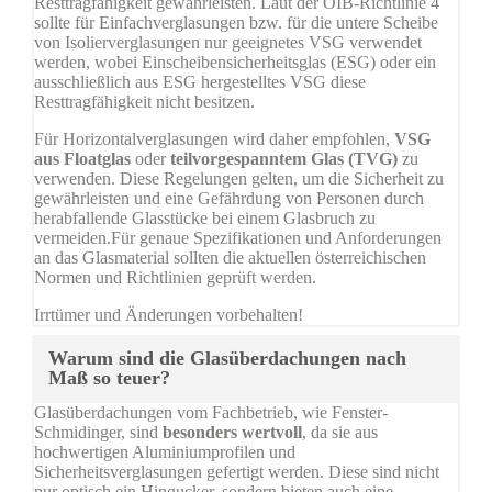
Resttragfähigkeit gewährleisten. Laut der OIB-Richtlinie 4
sollte für Einfachverglasungen bzw. für die untere Scheibe
von Isolierverglasungen nur geeignetes VSG verwendet
werden, wobei Einscheibensicherheitsglas (ESG) oder ein
ausschließlich aus ESG hergestelltes VSG diese
Resttragfähigkeit nicht besitzen.
Für Horizontalverglasungen wird daher empfohlen,
VSG
aus Floatglas
oder
teilvorgespanntem Glas (TVG)
zu
verwenden. Diese Regelungen gelten, um die Sicherheit zu
gewährleisten und eine Gefährdung von Personen durch
herabfallende Glasstücke bei einem Glasbruch zu
vermeiden.Für genaue Spezifikationen und Anforderungen
an das Glasmaterial sollten die aktuellen österreichischen
Normen und Richtlinien geprüft werden.
Irrtümer und Änderungen vorbehalten!
Warum sind die Glasüberdachungen nach
Maß so teuer?
Glasüberdachungen vom Fachbetrieb, wie Fenster-
Schmidinger, sind
besonders wertvoll
, da sie aus
hochwertigen Aluminiumprofilen und
Sicherheitsverglasungen gefertigt werden. Diese sind nicht
nur optisch ein Hingucker, sondern bieten auch eine