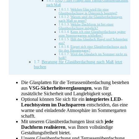
FAQ – Ihre Fragen zum Thema Glasüberdachung
nach Maß
Welches Glas wird für eine
Glasüberdachung in Österreich benötigt?
Warum sind die Glasüberdachungen
nach Maß so teuer?
Welche Dachform ist bei einer
Glasüberdachung möglich?
Kann ich eine Glasüberdachung später
zum Sommergarten schließen?
Hält das Glasdach Hagel und Schneelast
aus?
Eignet sich eine Glasüberdachung auch
für den Hauseingang?
Wird das Glasdach im Sommer nicht zu
heiß?
Beratung für Glasüberdachung nach Maß jetzt
buchen
Die Glasplatten für die Terrassenüberdachung bestehen
aus
VSG-Sicherheitsverglasungen
, was für
zusätzliche Sicherheit und Langlebigkeit sorgt.
Optional können Sie sich für ein
integriertes LED-
Leuchtsystem im Dachsparren
entscheiden, das eine
warme und einladende Atmosphäre im Sommergarten
schafft.
Mit unseren Glasüberdachungen lässt sich
jede
Dachform realisieren
, was Ihnen vollständige
Gestaltungsfreiheit bietet.
Unsere Glasüberdachung und Terrassenüberdachung