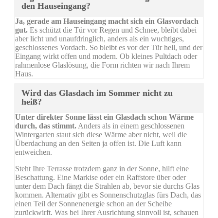
den Hauseingang?
Ja, gerade am Hauseingang macht sich ein Glasvordach
gut.
Es schützt die Tür vor Regen und Schnee, bleibt dabei
aber licht und unaufdringlich, anders als ein wuchtiges,
geschlossenes Vordach. So bleibt es vor der Tür hell, und der
Eingang wirkt offen und modern. Ob kleines Pultdach oder
rahmenlose Glaslösung, die Form richten wir nach Ihrem
Haus.
Wird das Glasdach im Sommer nicht zu
heiß?
Unter direkter Sonne lässt ein Glasdach schon Wärme
durch, das stimmt.
Anders als in einem geschlossenen
Wintergarten staut sich diese Wärme aber nicht, weil die
Überdachung an den Seiten ja offen ist. Die Luft kann
entweichen.
Steht Ihre Terrasse trotzdem ganz in der Sonne, hilft eine
Beschattung. Eine Markise oder ein Raffstore über oder
unter dem Dach fängt die Strahlen ab, bevor sie durchs Glas
kommen. Alternativ gibt es Sonnenschutzglas fürs Dach, das
einen Teil der Sonnenenergie schon an der Scheibe
zurückwirft. Was bei Ihrer Ausrichtung sinnvoll ist, schauen