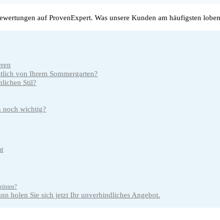
wertungen auf ProvenExpert. Was unsere Kunden am häufigsten loben
eren
entlich von Ihrem Sommergarten?
lichen Stil?
n noch wichtig?
at
rüsten?
n holen Sie sich jetzt Ihr unverbindliches Angebot.