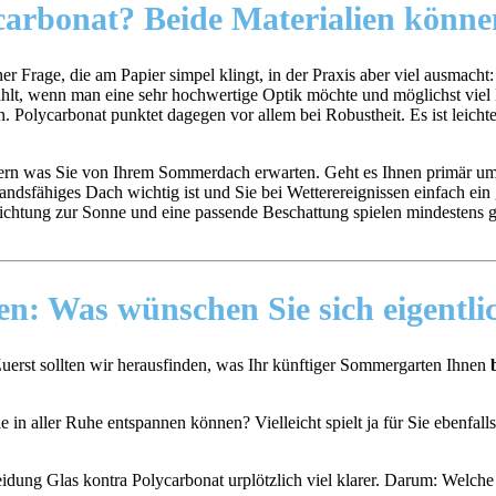
carbonat?
Beide Materialien könne
Frage, die am Papier simpel klingt, in der Praxis aber viel ausmacht
lt, wenn man eine sehr hochwertige Optik möchte und möglichst viel L
rn. Polycarbonat punktet dagegen vor allem bei Robustheit. Es ist lei
ndern was Sie von Ihrem Sommerdach erwarten. Geht es Ihnen primär um 
dsfähiges Dach wichtig ist und Sie bei Wetterereignissen einfach ein 
richtung zur Sonne und eine passende Beschattung spielen mindestens g
ren: Was wünschen Sie sich eigent
Zuerst sollten wir herausfinden, was Ihr künftiger Sommergarten Ihnen
 in aller Ruhe entspannen können? Vielleicht spielt ja für Sie ebenfall
eidung Glas kontra Polycarbonat urplötzlich viel klarer. Darum: Welche 