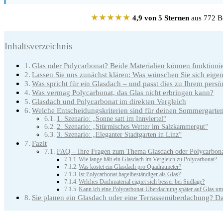
★★★★★
4,9 von 5 Sternen
aus 772 Be
Inhaltsverzeichnis
Glas oder Polycarbonat? Beide Materialien können funktioni
Lassen Sie uns zunächst klären: Was wünschen Sie sich eig
Was spricht für ein Glasdach – und passt dies zu Ihrem persön
Was vermag Polycarbonat, das Glas nicht erbringen kann?
Glasdach und Polycarbonat im direkten Vergleich
Welche Entscheidungskriterien sind für deinen Sommergarte
1. Szenario: „Sonne satt im Innviertel“
2. Szenario: „Stürmisches Wetter im Salzkammergut“
3. Szenario: „Eleganter Stadtgarten in Linz“
Fazit
FAQ – Ihre Fragen zum Thema Glasdach oder Polycarbon
Wie lange hält ein Glasdach im Vergleich zu Polycarbonat?
Was kostet ein Glasdach pro Quadratmeter?
Ist Polycarbonat hagelbeständiger als Glas?
Welches Dachmaterial eignet sich besser bei Südlage?
Kann ich eine Polycarbonat-Überdachung später auf Glas um
Sie planen ein Glasdach oder eine Terrassenüberdachung? Dan