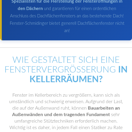
Spezialisten für die Herstellung der Fensteröffnungen in
den Dächern
und garantieren für einen ordentlichen
Anschluss des Dachflächenfensters an das bestehende Dach!
Fenster-Schmidinger bietet generell Dachflächenfenster nicht
an!
WIE GESTALTET SICH EINE
FENSTERVERGRÖSSERUNG
IN
KELLERRÄUMEN?
Fenster im Kellerbereich zu vergrößern, kann sich als
umständlich und schwierig erweisen. Aufgrund der Last,
die auf der Außenwand ruht, können
Bauarbeiten an
Außenwänden und dem tragenden Fundament
sehr
umfangreiche Stütztechniken erforderlich machen.
Wichtig ist es daher, in jedem Fall einen Statiker zu Rate