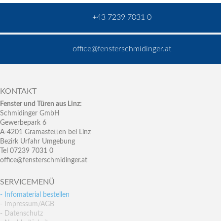
+43 7239 7031 0
office@fensterschmidinger.at
KONTAKT
Fenster und Türen aus Linz:
Schmidinger GmbH
Gewerbepark 6
A-4201 Gramastetten bei Linz
Bezirk Urfahr Umgebung
Tel 07239 7031 0
office@fensterschmidinger.at
SERVICEMENÜ
- Infomaterial bestellen
- Impressum/AGB
- Datenschutz