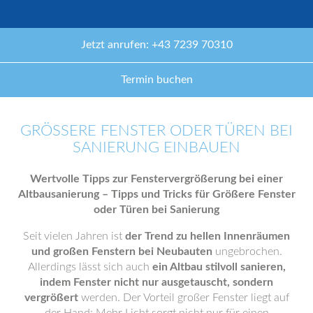
Jetzt anrufen: +43 7239 70310
Termin buchen
GRÖSSERE FENSTER ODER TÜREN BEI S
ANIERUNG EINBAUEN
Wertvolle Tipps zur Fenstervergrößerung bei einer
Altbausanierung – Tipps und Tricks für Größere Fenster
oder Türen bei Sanierung
Seit vielen Jahren ist
der Trend zu hellen Innenräumen
und großen Fenstern bei Neubauten
ungebrochen.
Allerdings lässt sich auch
ein Altbau stilvoll sanieren,
indem Fenster nicht nur ausgetauscht, sondern
vergrößert
werden. Der Vorteil großer Fenster liegt auf