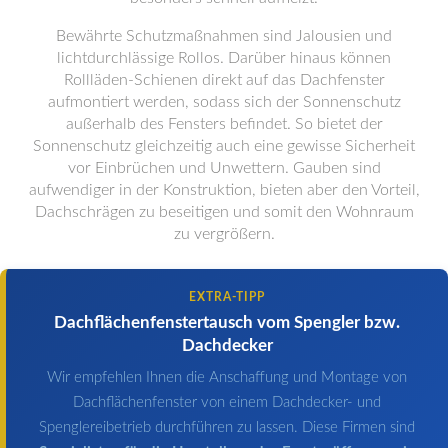
Bewährte Schutzmaßnahmen sind Jalousien und
lichtdurchlässige Rollos. Darüber hinaus können
Rollläden-Schienen direkt auf das Dachfenster
aufmontiert werden, sodass sich der Sonnenschutz
außerhalb des Fensters befindet. So bietet der
Sonnenschutz gleichzeitig auch eine gewisse Sicherheit
vor Einbrüchen und Unwettern. Gauben sind
aufwendiger in der Konstruktion, bieten aber den Vorteil,
Dachschrägen zu beseitigen und somit den Wohnraum
zu vergrößern.
EXTRA-TIPP
Dachflächenfenstertausch vom Spengler bzw.
Dachdecker
Wir empfehlen Ihnen die Anschaffung und Montage von
Dachflächenfenster von einem Dachdecker- und
Spenglereibetrieb durchführen zu lassen. Diese Firmen sind