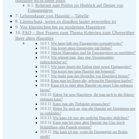
Haustüre nicht mehr passt
Kriterien zum Prüfen im Hinblick auf Design von
Eingangstüren
Lebensdauer von Haustür – Tabelle
Lärmschutz, wenn es draußen lauter geworden ist
Von klassischen bis zu modernen Haustüren
FAQ – Ihre Fragen zum Thema Kriterien zum Überprüfen
Ihrer alten Haustüre
Wie lange hält eine Eingangstüre normalerweise?
Was kostet einen Eigangstüre mit Einbau?
Welche Materialien sind für Eingangstüren zu empfehlen?
Wie erkennt man, dass eine Aluminiumtüre
einbruchsicher ist?
Wie lange dauert der Einbau einer neuen Eingangstüre?
Was kostet eine neue Haustür mit Seitenteil?
Wie findet man den Hersteller von Haustüren heraus?
Kann man bei Ihnen alte, gebrauchte Haustüren kaufen?
Kann ich in einer alten Haustür ein neues Glas einbauen
lassen?
Haben Sie neue Haustüren, die man auch in alte Häuser
einbauen kann?
Kann man alte Türbänder austauschen?
Bieten Sie auch an, eine alte Haustür mit Aluminium neu
zu verkleiden?
Wie kann ich eine alte undichte Haustüre abdichten?
Kann man bei einer alten Haustür das Glas durch
Holzfüllung oder Paneele ersetzen?
Was kann ich tun, wenn die Eingangstür am Boden
streift?