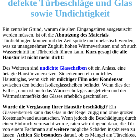
defekte Türbeschläge und Glas
sowie Undichtigkeit
Ein zentraler Grund, warum die alten Eingangstüren ausgetauscht
werden müssen, ist oft die
Abnutzung des Materials
.
Türdichtungen können mit der Zeit spröde und unelastisch werden,
was zu unangenehmer Zugluft, hohen Wärmeverlusten und oft auch
Wassereintritt im Türbereich führen kann.
Kurz gesagt die alte
Haustür ist nicht mehr dicht!
Des Weiteren sind
undichte Glasscheiben
oft ein Anlass, eine
betagte Haustür zu ersetzen. Sie erkennen ein undichtes
Haustürglas, wenn sich ein
milchiger Film oder Kondensat
zwischen den beiden Isolierglasscheiben befindet. Wenn dies der
Fall ist, dann ist auch das Wärmeschutzgas ausgetreten und der
Wärmedämmeffekt des Glases erheblich geschmälert.
Wurde die Verglasung Ihrer Haustür beschädigt?
Ein
Glasereibetrieb kann das Glas in der Regel zügig und ohne großen
Kostenaufwand austauschen. Wenn jedoch die Beschädigung durch
einen Einbruch verursacht wurde, raten wir dringend dazu, die Tür
von einem Fachmann auf
weitere
mögliche Schäden inspizieren zu
lassen.
Achten Sie besonders
darauf, ob es Mängel am Türschloss,