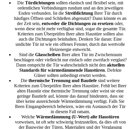
Die
Türdichtungen
sollten elastisch und flexibel sein, mit
ordentlichen Verbindungen rundum und an den jeweiligen
Enden verbunden. Ist die
Streifdichtung
Ihrer Tür durch
häufiges Öffnen und Schließen abgenutzt? Dann könnte es an
der Zeit sein,
entweder die Dichtungen zu ersetzen
oder,
wenn diese nicht mehr verfügbar sind, sogar die gesamte Tür.
Kriterien zum Überprüfen Ihrer alten Haustüre sollten also
auch die Dichtungen beinhalten. Denken Sie daran: Eine
undichte Tür ist wie ein offenes Fenster, durch das wertvolle
Heizenergie entweicht.
Sind die
Glasscheiben
Ihrer alten Tür im Zwischenraum
beschlagen oder vielleicht nur einfach oder zweifach verglast?
Dann entspricht die Tür wahrscheinlich nicht den
aktuellen
Standards für wärmedämmende Haustüren
. Defekte
Gläser sollten unbedingt ersetzt werden.
Die
thermische Trennung und Bautiefe
sind weitere
Kriterien zum Überprüfen Ihrer alten Haustüre. Fehlt bei Ihrer
alten Haustür eine thermische Trennung oder weist sie eine
geringe Bautiefe auf, könnte das darauf hindeuten, dass sie
über keine ausreichende Wärmedämmung verfügt. Falls Sie
Ihren Eingangsbereich beheizen, wäre ein Austausch der Tür
in diesem Fall ratsam.
Welche
Wärmedämmung (U-Wert) alte Haustüren
vorweisen, ist oft sehr schwierig festzustellen, da dies oft von
der Bauweise der Türen, Materialien und der Verglasung