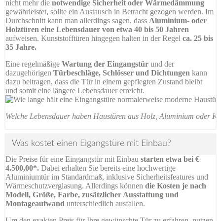
nicht mehr die
notwendige Sicherheit oder Wärmedämmung
gewährleistet, sollte ein Austausch in Betracht gezogen werden. Im
Durchschnitt kann man allerdings sagen, dass
Aluminium- oder
Holztüren eine Lebensdauer von etwa 40 bis 50 Jahren
aufweisen. Kunststofftüren hingegen halten in der Regel
ca. 25 bis
35 Jahre.
Eine regelmäßige
Wartung der Eingangstür
und der
dazugehörigen
Türbeschläge, Schlösser und Dichtungen
kann
dazu beitragen, dass die Tür in einem gepflegten Zustand bleibt
und somit eine längere Lebensdauer erreicht.
Welche Lebensdauer haben Haustüren aus Holz, Aluminium oder Kuns
Was kostet einen Eigangstüre mit Einbau?
Die Preise für eine Eingangstür mit Einbau
starten etwa bei €
4.500,00*.
Dabei erhalten Sie bereits eine hochwertige
Aluminiumtür im Standardmaß, inklusive Sicherheitsfeatures und
Wärmeschutzverglasung. Allerdings können
die Kosten je nach
Modell, Größe, Farbe, zusätzlicher Ausstattung und
Montageaufwand
unterschiedlich ausfallen.
Um den exakten Preis für Ihre gewünschte Tür zu erfahren, nutzen