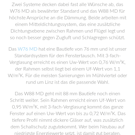
Zwei Systeme decken dabei fast alle Wünsche ab, das
W76 MD als bewährter Standard und das W88 MD für
höchste Ansprüche an die Dämmung. Beide arbeiten mit
einem Mitteldichtungssystem, das eine zusätzliche
Dichtungsebene zwischen Rahmen und Flügel legt und
so noch besser gegen Zugluft und Schlagregen schützt.
Das
W76 MD
hat eine Bautiefe von 76 mm und ist unser
Standardsystem für den Fenstertausch. Mit 3-fach-
Verglasung erreicht es einen Uw-Wert von 0,76 W/m²K,
der Rahmen selbst liegt bei einem Uf-Wert von 1,1
W/m²K. Für die meisten Sanierungen im Mühlviertel oder
rund um Linz ist das die passende Wahl.
Das W88 MD geht mit 88 mm Bautiefe noch einen
Schritt weiter. Sein Rahmen erreicht einen Uf-Wert von
0,95 W/m²K, mit 3-fach-Verglasung kommt das ganze
Fenster auf einen Uw-Wert von bis zu 0,72 W/m²K. Das
tiefere Profil nimmt dickere Gläser auf, was zusätzlich
dem Schallschutz zugutekommt. Wer beim Neubau auf
niedrigste Energiewerte setzt, ist damit gut beraten.