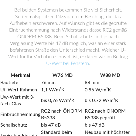
Bei beiden Systemen bekommen Sie viel Sicherheit.
Serienmäßig sitzen Pilzzapfen im Beschlag, die das
Aufhebeln erschweren. Auf Wunsch gibt es die geprüfte
Einbruchhemmung nach Widerstandsklasse RC2 gemäß
ÖNORM B5338. Beim Schallschutz sind je nach
Verglasung Werte bis 47 dB möglich, was an einer stark
befahrenen Straße den Unterschied macht. Welcher U-
Wert für Ihr Vorhaben sinnvoll ist, erklären wir im Beitrag
U-Wert bei Fenstern
.
Merkmal
W76 MD
W88 MD
Bautiefe
76 mm
88 mm
Uf-Wert Rahmen
1,1 W/m²K
0,95 W/m²K
Uw-Wert mit 3-
bis 0,76 W/m²K
bis 0,72 W/m²K
fach-Glas
RC2 nach ÖNORM
RC2 nach ÖNORM
Einbruchhemmung
B5338
B5338 geprüft
Schallschutz
bis 47 dB
bis 47 dB
Standard beim
Neubau mit höchster
Typischer Einsatz