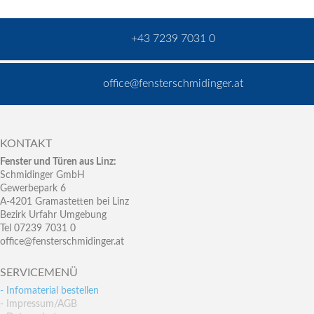
+43 7239 7031 0
office@fensterschmidinger.at
KONTAKT
Fenster und Türen aus Linz:
Schmidinger GmbH
Gewerbepark 6
A-4201 Gramastetten bei Linz
Bezirk Urfahr Umgebung
Tel 07239 7031 0
office@fensterschmidinger.at
SERVICEMENÜ
- Infomaterial bestellen
- Impressum/AGB