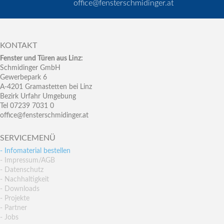
office@fensterschmidinger.at
KONTAKT
Fenster und Türen aus Linz:
Schmidinger GmbH
Gewerbepark 6
A-4201 Gramastetten bei Linz
Bezirk Urfahr Umgebung
Tel 07239 7031 0
office@fensterschmidinger.at
SERVICEMENÜ
- Infomaterial bestellen
- Impressum/AGB
- Datenschutz
- Nachhaltigkeit
- Downloads
- Projekte
- Partner
- Jobs