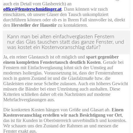
auch ein Detail vom Glasbereich) an
office@fensterschmidinger.at
. Dann können wir rasch
einschätzen, ob unsere Glaser den Tausch unkompliziert
durchführen können oder ob es in Ihrem Fall sinnvoller ist, direkt
den
Hersteller der Haustür
zu kontaktieren.
Kann man bei alten einfachverglasten Fenstern
nur das Glas tauschen statt das ganze Fenster, und
was kostet ein Kostenvoranschlag dafür?
Ja, ein reiner Glastausch ist oft möglich und
spart gegenüber
einem kompletten Fenstertausch deutlich Kosten
. Gerade bei
Fenstern mit Einfachverglasung lohnt sich der Umstieg auf
modernes Isolierglas. Voraussetzung ist, dass der Fensterrahmen
noch in gutem Zustand ist und die Glasfalzmaße bzw. die
Glasleisten eine neue Scheibe zulassen. Auch ein höheres Gewicht
müssen die Bänder bei einer Umrüstung auch aushalten. Diese
Kriterien schließen daher oft ein Nachrüsten auf moderne
Mehrfachverglasungen aus.
Die konkreten Kosten hängen von Größe und Glasart ab.
Einen
Kostenvoranschlag erstellen wir nach Besichtigung vor Ort
,
das ist für Kunden in Oberösterreich unverbindlich und kostenlos.
Wir schauen uns den Zustand der Rahmen an und messen die
Fenster exakt aus.