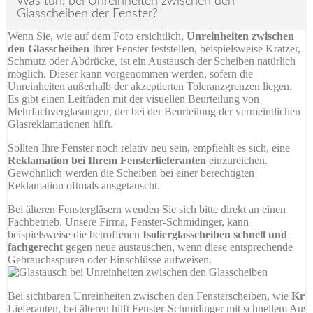
Was tun, bei Unreinheiten zwischen den
Glasscheiben der Fenster?
Wenn Sie, wie auf dem Foto ersichtlich,
Unreinheiten zwischen
den Glasscheiben
Ihrer Fenster feststellen, beispielsweise Kratzer,
Schmutz oder Abdrücke, ist ein Austausch der Scheiben natürlich
möglich. Dieser kann vorgenommen werden, sofern die
Unreinheiten außerhalb der akzeptierten Toleranzgrenzen liegen.
Es gibt einen Leitfaden mit der visuellen Beurteilung von
Mehrfachverglasungen, der bei der Beurteilung der vermeintlichen
Glasreklamationen hilft.
Sollten Ihre Fenster noch relativ neu sein, empfiehlt es sich, eine
Reklamation bei Ihrem Fensterlieferanten
einzureichen.
Gewöhnlich werden die Scheiben bei einer berechtigten
Reklamation oftmals ausgetauscht.
Bei älteren Fenstergläsern wenden Sie sich bitte direkt an einen
Fachbetrieb. Unsere Firma, Fenster-Schmidinger, kann
beispielsweise die betroffenen
Isolierglasscheiben schnell und
fachgerecht
gegen neue austauschen, wenn diese entsprechende
Gebrauchsspuren oder Einschlüsse aufweisen.
Bei sichtbaren Unreinheiten zwischen den Fensterscheiben, wie
Krat
Lieferanten, bei älteren hilft Fenster-Schmidinger mit schnellem Aust