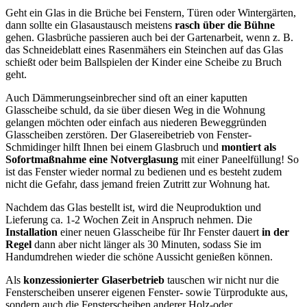
Geht ein Glas in die Brüche bei Fenstern, Türen oder Wintergärten,
dann sollte ein Glasaustausch meistens
rasch über die Bühne
gehen. Glasbrüche passieren auch bei der Gartenarbeit, wenn z. B.
das Schneideblatt eines Rasenmähers ein Steinchen auf das Glas
schießt oder beim Ballspielen der Kinder eine Scheibe zu Bruch
geht.
Auch Dämmerungseinbrecher sind oft an einer kaputten
Glasscheibe schuld, da sie über diesen Weg in die Wohnung
gelangen möchten oder einfach aus niederen Beweggründen
Glasscheiben zerstören. Der Glasereibetrieb von Fenster-
Schmidinger hilft Ihnen bei einem Glasbruch und
montiert als
Sofortmaßnahme eine Notverglasung
mit einer Paneelfüllung! So
ist das Fenster wieder normal zu bedienen und es besteht zudem
nicht die Gefahr, dass jemand freien Zutritt zur Wohnung hat.
Nachdem das Glas bestellt ist, wird die Neuproduktion und
Lieferung ca. 1-2 Wochen Zeit in Anspruch nehmen. Die
Installation
einer neuen Glasscheibe für Ihr Fenster dauert
in der
Regel
dann aber nicht länger als 30 Minuten, sodass Sie im
Handumdrehen wieder die schöne Aussicht genießen können.
Als
konzessionierter Glaserbetrieb
tauschen wir nicht nur die
Fensterscheiben unserer eigenen Fenster- sowie Türprodukte aus,
sondern auch die Fensterscheiben anderer Holz-oder