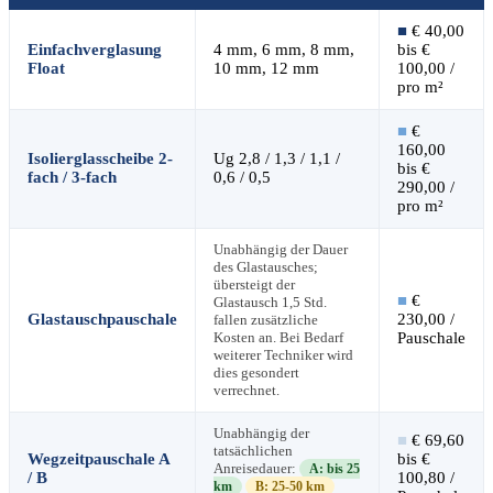
■
€ 40,00
Einfachverglasung
4 mm, 6 mm, 8 mm,
bis €
Float
10 mm, 12 mm
100,00 /
pro m²
■
€
160,00
Isolierglasscheibe 2-
Ug 2,8 / 1,3 / 1,1 /
bis €
fach / 3-fach
0,6 / 0,5
290,00 /
pro m²
Unabhängig der Dauer
des Glastausches;
übersteigt der
■
€
Glastausch 1,5 Std.
Glastauschpauschale
230,00 /
fallen zusätzliche
Kosten an. Bei Bedarf
Pauschale
weiterer Techniker wird
dies gesondert
verrechnet.
Unabhängig der
■
€ 69,60
tatsächlichen
Wegzeitpauschale A
bis €
Anreisedauer:
A: bis 25
/ B
100,80 /
km
B: 25-50 km