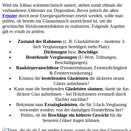
Wird ein Altbau wärmetechnisch saniert, stehen somit oftmals die
vorhandenen Altfenster zur Disposition. Bevor jedoch die alten
Fenster
durch neue Energiesparfenster ersetzt werden, sollte man
prüfen, ob bereits ein Glasaustausch ausreichend ist, um die
gewünschte Heizkostenreduktion zu realisieren. Folgende Aspekte
gilt es vorab zu prüfen:
Zustand des Rahmens
(z. B. Glasfalzbreite – moderne 3-
fach Verglasungen benötigen mehr Platz).
Dichtungen
bzw.
Beschläge
.
Bestehende Verglasungen
(U-Wert, Trübungen,
Beschädigungen).
Baukörperanschlüsse
(Fenstereinbauart, Fensterdichtigkeit
& Fensterverankerung).
Können die
bestehenden Glasleisten
die dickeren neuen
Gläser aufnehmen?
Kann man die bestehenden
Glasleisten säumen
, damit sie das
dickere Glas aufnehmen – bei Holzfenstern eventuell durch
Tischler machbar?
Bekommt man
Ersatzglasleisten
, die für 3-fach-Verglasung
verwendet werden, von der damaligen Fensterfirma her?
Prüfen, ob die
Beschläge ein höheres Gewicht
für die
besseren Gläser tragen können.