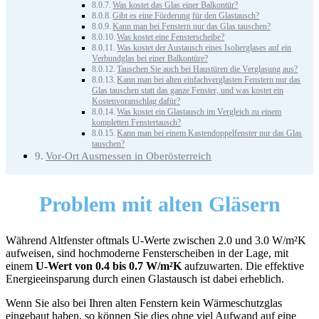
Was kostet das Glas einer Balkontür?
Gibt es eine Förderung für den Glastausch?
Kann man bei Fenstern nur das Glas tauschen?
Was kostet eine Fensterscheibe?
Was kostet der Austausch eines Isolierglases auf ein
Verbundglas bei einer Balkontüre?
Tauschen Sie auch bei Haustüren die Verglasung aus?
Kann man bei alten einfachverglasten Fenstern nur das
Glas tauschen statt das ganze Fenster, und was kostet ein
Kostenvoranschlag dafür?
Was kostet ein Glastausch im Vergleich zu einem
kompletten Fenstertausch?
Kann man bei einem Kastendoppelfenster nur das Glas
tauschen?
Vor-Ort Ausmessen in Oberösterreich
Problem
mit alten Gläsern
Während Altfenster oftmals U-Werte zwischen 2.0 und 3.0 W/m²K
aufweisen, sind hochmoderne Fensterscheiben in der Lage, mit
einem
U-Wert von 0.4 bis 0.7 W/m²K
aufzuwarten. Die effektive
Energieeinsparung durch einen Glastausch ist dabei erheblich.
Wenn Sie also bei Ihren alten Fenstern kein Wärmeschutzglas
eingebaut haben, so können Sie dies ohne viel Aufwand auf eine