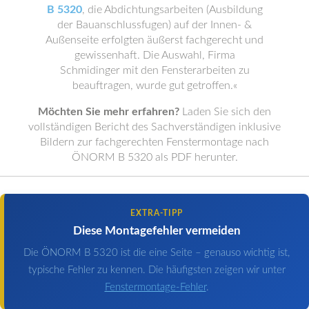
B 5320
, die Abdichtungsarbeiten (Ausbildung
der Bauanschlussfugen) auf der Innen- &
Außenseite erfolgten äußerst fachgerecht und
gewissenhaft. Die Auswahl, Firma
Schmidinger mit den Fensterarbeiten zu
beauftragen, wurde gut getroffen.«
Möchten Sie mehr erfahren?
Laden Sie sich den
vollständigen Bericht des Sachverständigen inklusive
Bildern zur fachgerechten Fenstermontage nach
ÖNORM B 5320 als PDF herunter.
EXTRA-TIPP
Diese Montagefehler vermeiden
Die ÖNORM B 5320 ist die eine Seite – genauso wichtig ist,
typische Fehler zu kennen. Die häufigsten zeigen wir unter
Fenstermontage-Fehler
.