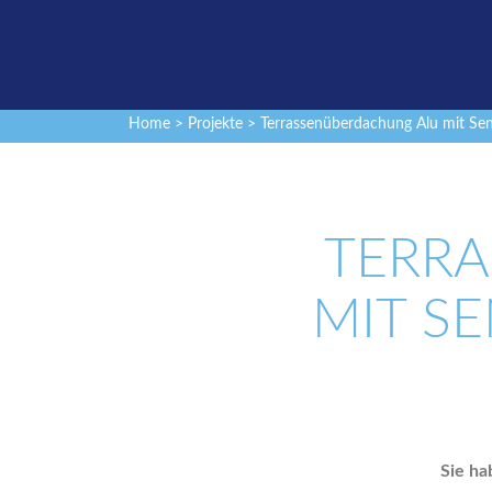
Home
>
Projekte
> Terrassenüberdachung Alu mit Se
TERR
MIT S
Sie ha