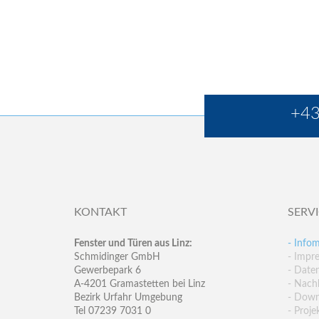
+43
KONTAKT
SERV
Fenster und Türen aus Linz:
- Infom
Schmidinger GmbH
- Impr
Gewerbepark 6
- Date
A-4201 Gramastetten bei Linz
- Nachh
Bezirk Urfahr Umgebung
- Down
Tel 07239 7031 0
- Proje