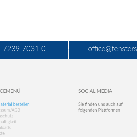
 7239 7031 0
office@fensters
ICEMENÜ
SOCIAL MEDIA
aterial bestellen
Sie finden uns auch auf
essum/AGB
folgenden Plattformen
nschutz
altigkeit
loads
kte