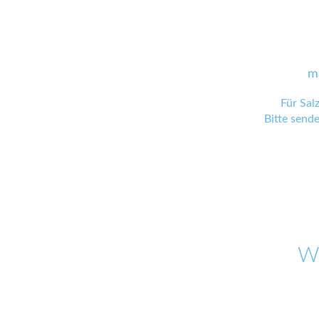
m
Für Sal
Bitte send
W