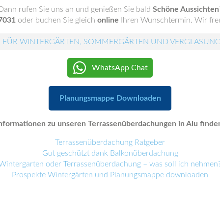
Dann rufen Sie uns an und genießen Sie bald
Schöne Aussichten
7031
oder buchen Sie gleich
online
Ihren Wunschtermin. Wir freu
 FÜR WINTERGÄRTEN, SOMMERGÄRTEN UND VERGLASUN
WhatsApp Chat
Planungsmappe Downloaden
nformationen zu unseren Terrassenüberdachungen in Alu finden 
Terrassenüberdachung Ratgeber
Gut geschützt dank Balkonüberdachung
Wintergarten oder Terrassenüberdachung – was soll ich nehmen
Prospekte Wintergärten und Planungsmappe downloaden