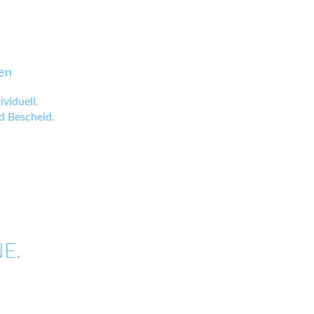
en
viduell.
 Bescheid.
E.