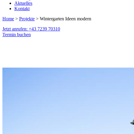
Aktuelles
Kontakt
Home
>
Projekte
> Wintergarten Ideen modern
Jetzt anrufen: +43 7239 70310
Termin buchen