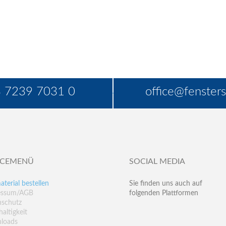
 7239 7031 0
office@fensters
ICEMENÜ
SOCIAL MEDIA
aterial bestellen
Sie finden uns auch auf
essum/AGB
folgenden Plattformen
nschutz
altigkeit
loads