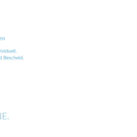
en
viduell.
 Bescheid.
E.