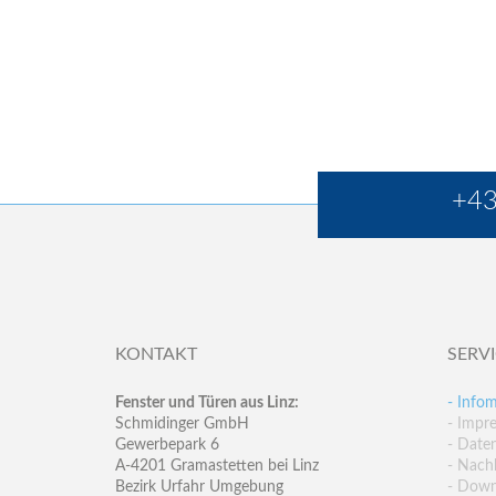
+43
KONTAKT
SERV
Fenster und Türen aus Linz:
- Infom
Schmidinger GmbH
- Impr
Gewerbepark 6
- Date
A-4201 Gramastetten bei Linz
- Nachh
Bezirk Urfahr Umgebung
- Down