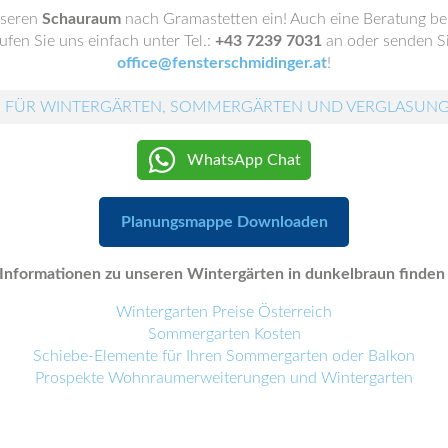
nseren
Schauraum
nach Gramastetten ein! Auch eine Beratung be
fen Sie uns einfach unter Tel.:
+43 7239 7031
an oder senden Si
office@fensterschmidinger.at
!
 FÜR WINTERGÄRTEN, SOMMERGÄRTEN UND VERGLASUN
WhatsApp Chat
Planungsmappe Downloaden
Informationen zu unseren Wintergärten in dunkelbraun finden S
Wintergarten Preise Österreich
Sommergarten Kosten
Schiebe-Elemente für Ihren Sommergarten oder Balkon
Prospekte Wohnraumerweiterungen und Wintergarten