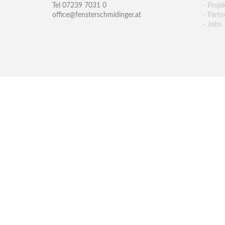
Tel 07239 7031 0
- Proje
office@fensterschmidinger.at
- Partn
- Jobs