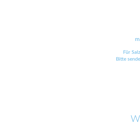
m
Für Sal
Bitte send
W