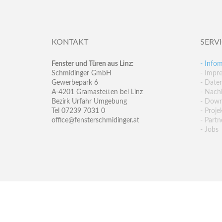
KONTAKT
SERV
Fenster und Türen aus Linz:
- Infom
Schmidinger GmbH
- Impr
Gewerbepark 6
- Date
A-4201 Gramastetten bei Linz
- Nachh
Bezirk Urfahr Umgebung
- Down
Tel 07239 7031 0
- Proje
office@fensterschmidinger.at
- Partn
- Jobs