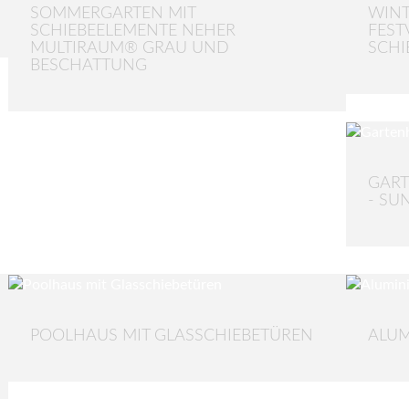
SOMMERGARTEN MIT
WINT
SCHIEBEELEMENTE NEHER
FES
MULTIRAUM® GRAU UND
SCHI
BESCHATTUNG
GART
- SU
POOLHAUS MIT GLASSCHIEBETÜREN
ALUM