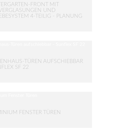
ERGARTEN-FRONT MIT
TVERGLASUNGEN UND
EBESYSTEM 4-TEILIG - PLANUNG
ENHAUS-TÜREN AUFSCHIEBBAR
NFLEX SF 22
INIUM FENSTER TÜREN