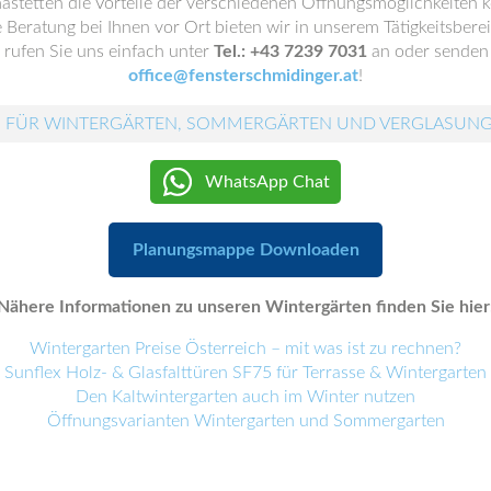
mastetten die Vorteile der verschiedenen Öffnungsmöglichkeiten k
e Beratung bei Ihnen vor Ort bieten wir in unserem Tätigkeitsberei
rufen Sie uns einfach unter
Tel.: +43 7239 7031
an oder senden 
office@fensterschmidinger.at
!
 FÜR WINTERGÄRTEN, SOMMERGÄRTEN UND VERGLASUN
WhatsApp Chat
Planungsmappe Downloaden
Nähere Informationen zu unseren Wintergärten finden Sie hier
Wintergarten Preise Österreich – mit was ist zu rechnen?
Sunflex Holz- & Glasfalttüren SF75 für Terrasse & Wintergarten
Den Kaltwintergarten auch im Winter nutzen
Öffnungsvarianten Wintergarten und Sommergarten