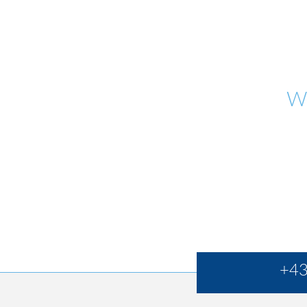
W
+43