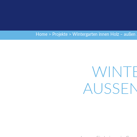
Home
>
Projekte
> Wintergarten innen Holz – außen 
WINT
AUSSEN