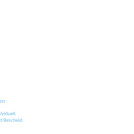
en
viduell.
 Bescheid.