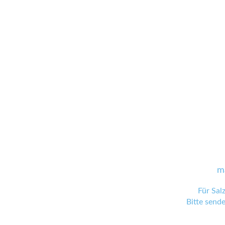
m
Für Sal
Bitte send