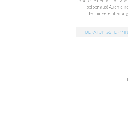
Lernen Sie bei uns in Gra
selber aus! Auch ein
Terminvereinbarung 
BERATUNGSTERMIN