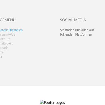
ICEMENÜ
SOCIAL MEDIA
aterial bestellen
Sie finden uns auch auf
essum/AGB
folgenden Plattformen
nschutz
altigkeit
loads
kte
er