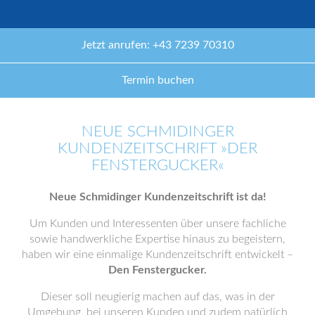
Jetzt anrufen: +43 7239 70310
Termin buchen
NEUE SCHMIDINGER
KUNDENZEITSCHRIFT »DER
FENSTERGUCKER«
Neue Schmidinger Kundenzeitschrift ist da!
Um Kunden und Interessenten über unsere fachliche
sowie handwerkliche Expertise hinaus zu begeistern,
haben wir eine einmalige Kundenzeitschrift entwickelt –
Den Fenstergucker.
Dieser soll neugierig machen auf das, was in der
Umgebung, bei unseren Kunden und zudem natürlich