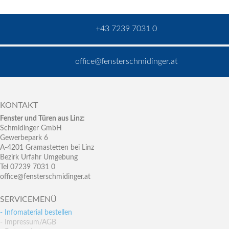
+43 7239 7031 0
office@fensterschmidinger.at
KONTAKT
Fenster und Türen aus Linz:
Schmidinger GmbH
Gewerbepark 6
A-4201 Gramastetten bei Linz
Bezirk Urfahr Umgebung
Tel 07239 7031 0
office@fensterschmidinger.at
SERVICEMENÜ
- Infomaterial bestellen
- Impressum/AGB