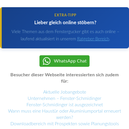
EXTRA-TIPP
Lieber gleich online stöbern?
Viele Themen aus dem Fenstergucker gibt es auch online –
laufend aktualisiert in unserem
Ratgeber-Bereich
.
WhatsApp Chat
Besucher dieser Webseite interessierten sich zudem
für:
Aktuelle Jobangebote
Unternehmen – Fenster-Schmidinger
Fenster-Schmidinger ist ausgezeichnet
Wann muss eine Haustür oder Aluminiumportal erneuert
werden?
Downloadbereich mit Prospekten sowie Planungstools