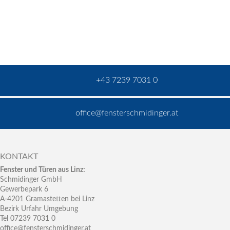
+43 7239 7031 0
office@fensterschmidinger.at
KONTAKT
Fenster und Türen aus Linz:
Schmidinger GmbH
Gewerbepark 6
A-4201 Gramastetten bei Linz
Bezirk Urfahr Umgebung
Tel 07239 7031 0
office@fensterschmidinger.at