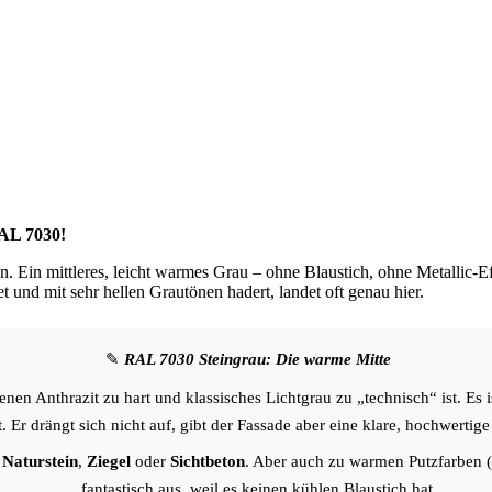
RAL 7030!
en. Ein mittleres, leicht warmes Grau – ohne Blaustich, ohne Metallic-Ef
t und mit sehr hellen Grautönen hadert, landet oft genau hier.
✎
RAL 7030 Steingrau: Die warme Mitte
denen Anthrazit zu hart und klassisches Lichtgrau zu „technisch“ ist. Es 
. Er drängt sich nicht auf, gibt der Fassade aber eine klare, hochwertige 
t
Naturstein
,
Ziegel
oder
Sichtbeton
. Aber auch zu warmen Putzfarben (
fantastisch aus, weil es keinen kühlen Blaustich hat.