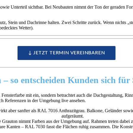
owie Unterteil sichtbar. Bei Neubauten nimmt der Ton der geraden Fo
, Stein und Dachrinne halten. Zwei Schritte zurück. Wenn nichts „stört“
bedecktes Wetter).
↓ JETZT TERMIN VEREINBAREN
n –
so entscheiden Kunden sich für
d Fensterfarbe mit ein, sondern betrachtet auch die Dachgestaltung, R
 sich Referenzen in der Umgebung live ansehen.
wirkt aber sanfter als RAL 7016 Anthrazitgrau. Balkone, Geländer sowi
aufgeräumt.
Grauton nimmt Farben aus der Umgebung auf. Rahmen treten dabei zur
lare Kanten – RAL 7030 fasst die Flächen ruhig zusammen. Die Konstrukt