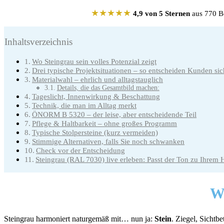
★★★★★
4,9 von 5 Sternen
aus 770 Be
Inhaltsverzeichnis
Wo Steingrau sein volles Potenzial zeigt
Drei typische Projektsituationen – so entscheiden Kunden si
Materialwahl – ehrlich und alltagstauglich
Details, die das Gesamtbild machen:
Tageslicht, Innenwirkung & Beschattung
Technik, die man im Alltag merkt
ÖNORM B 5320 – der leise, aber entscheidende Teil
Pflege & Haltbarkeit – ohne großes Programm
Typische Stolpersteine (kurz vermeiden)
Stimmige Alternativen, falls Sie noch schwanken
Check vor der Entscheidung
Steingrau (RAL 7030) live erleben: Passt der Ton zu Ihrem 
Wo
Steingrau harmoniert naturgemäß mit… nun ja:
Stein
. Ziegel, Sichtb