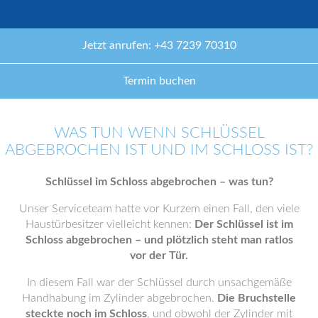
Jetzt anrufen: +43 7239 70310
Termin buchen
WAS TUN WENN SCHLÜSSEL
ABGEBROCHEN IST UND IM SCHLOSS IST?
Schlüssel im Schloss abgebrochen – was tun?
Unser Serviceteam hatte vor Kurzem einen Fall, den viele
Haustürbesitzer vielleicht kennen:
Der Schlüssel ist im
Schloss abgebrochen – und plötzlich steht man ratlos
vor der Tür.
In diesem Fall war der Schlüssel durch unsachgemäße
Handhabung im Zylinder abgebrochen.
Die Bruchstelle
steckte noch im Schloss
, und obwohl der Zylinder mit