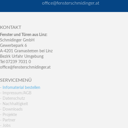
office@fensterschmidinger.at
KONTAKT
Fenster und Türen aus Linz:
Schmidinger GmbH
Gewerbepark 6
A-4201 Gramastetten bei Linz
Bezirk Urfahr Umgebung
Tel 07239 7031 0
office@fensterschmidinger.at
SERVICEMENÜ
- Infomaterial bestellen
- Impressum/AGB
- Datenschutz
- Nachhaltigkeit
- Downloads
- Projekte
- Partner
- Jobs