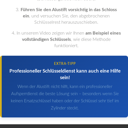
Führen Sie den Alustift vorsichtig in das Schloss
ein
, und versuchen Sie, den abgebrochenen
Schlüsselrest herauszuschieben.
In unserem Video zeigen wir Ihnen
am Beispiel eines
vollständigen Schlüssels
, wie diese Methode
funktioniert.
EXTRA-TIPP
Professioneller Schlüsseldienst kann auch eine Hilfe
sein!
Wenn der Alustift nicht hilft, kann ein professioneller
Aufsperrdienst die beste Lösung sein – besonders wenn Sie
keinen Ersatzschlüssel haben oder der Schlüssel sehr tief im
Zylinder steckt.