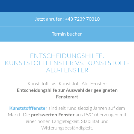
Jetzt anrufen: +43 7239 70310
Termin buchen
ENTSCHEIDUNGSHILFE:
KUNSTSTOFFFENSTER VS. KUNSTSTOFF-
ALU-FENSTER
Kunststoff- vs. Kunststoff-Alu-Fenster:
Entscheidungshilfe zur Auswahl der geeigneten
Fensterart
Kunststofffenster
sind seit rund siebzig Jahren auf dem
Markt. Die
preiswerten Fenster
aus PVC überzeugen mit
einer hohen Langlebigkeit, Stabilität und
Witterungsbeständigkeit.