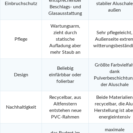
entsprechender
Einbruchschutz
stabiler Aluschale
Beschlags- und
außen
Glasausstattung
Wartungsarm,
zieht durch
Sehr pflegeleicht,
Pflege
statische
Außenseite extre
Aufladung aber
witterungsbeständ
mehr Staub an
Größte Farbvielfal
Beliebig
dank
Design
einfärbbar oder
Pulverbeschichtun
folierbar
der Aluschale
Recycelbar, aus
Beide Materialien
Altfenstern
recycelbar, die Alu
Nachhaltigkeit
entstehen neue
Herstellung ist abe
PVC-Rahmen
energieintensiv
maximale
das Budget im