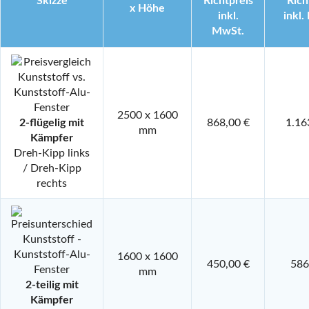
Skizze
Richtpreis
Rich
x Höhe
inkl.
inkl.
MwSt.
2500 x 1600
2-flügelig mit
868,00 €
1.16
mm
Kämpfer
Dreh-Kipp links
/ Dreh-Kipp
rechts
1600 x 1600
450,00 €
586
mm
2-teilig mit
Kämpfer