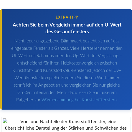
EXTRA-TIPP
Achten Sie beim Vergleich immer auf den U-Wert
des Gesamtfensters
Nicht jeder angegebene Dämmwert bezieht sich auf das
eingebaute Fenster als Ganzes. Viele Hersteller nennen den
Uf-Wert des Rahmens oder den Ug-Wert der Verglasung –
entscheidend für Ihren Heizkostenvergleich zwischen
Kunststoff- und Kunststoff-Alu-Fenster ist jedoch der Uw-
Wert (Fenster komplett). Fordern Sie diesen Wert immer
schriftlich im Angebot an und vergleichen Sie nur gleiche
Größen miteinander. Mehr dazu lesen Sie in unserem
Ratgeber zur
Wärmedämmung bei Kunststofffenstern
.