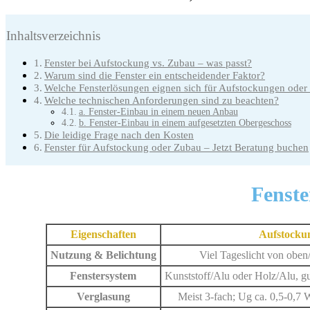
Inhaltsverzeichnis
Fenster bei Aufstockung vs. Zubau – was passt?
Warum sind die Fenster ein entscheidender Faktor?
Welche Fensterlösungen eignen sich für Aufstockungen oder
Welche technischen Anforderungen sind zu beachten?
a. Fenster-Einbau in einem neuen Anbau
b. Fenster-Einbau in einem aufgesetzten Obergeschoss
Die leidige Frage nach den Kosten
Fenster für Aufstockung oder Zubau – Jetzt Beratung buchen
Fenste
Eigenschaften
Aufstockun
Nutzung & Belichtung
Viel Tageslicht von oben
Fenstersystem
Kunststoff/Alu oder Holz/Alu, g
Verglasung
Meist 3-fach; Ug ca. 0,5-0,7