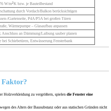
2
,76 W/m
K bzw. je Bauteilbestand
rschattung durch Vordach/Balkon berücksichtigen
sen-/Gartenseite, P4A/P5A bei großen Türen
traße, Wärmepumpe – Glasaufbau anpassen
Anschluss an Dämmung/Laibung sauber planen
e bei Schiebetüren, Entwässerung Fensterbank
r Faktor?
r Holzverkleidung zu vergrößern, spielen
die Fenster eine
t wegen des Alters der Bausubstanz oder aus statischen Gründen nicht