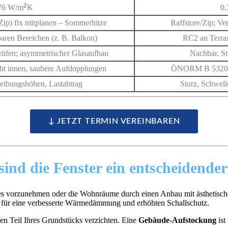
2
76 W/m
K
0
Zip) fix mitplanen – Sommerhitze
Raffstore/Zip; Ve
baren Bereichen (z. B. Balkon)
RC2 an Terras
rüfen; asymmetrischer Glasaufbau
Nachbar, S
t innen, saubere Aufdopplungen
ÖNORM B 5320; 
Leibungshöhen, Lastabtrag
Sturz, Schwell
↓ JETZT TERMIN VEREINBAREN
nd die Fenster ein entscheidende
s vorzunehmen oder die Wohnräume durch einen Anbau mit ästhetische
h für eine verbesserte Wärmedämmung und erhöhten Schallschutz.
en Teil Ihres Grundstücks verzichten. Eine
Gebäude-Aufstockung
is