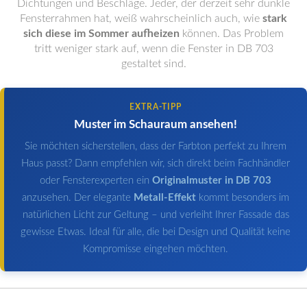
Dichtungen und Beschläge. Jeder, der derzeit sehr dunkle
Fensterrahmen hat, weiß wahrscheinlich auch, wie
stark
sich diese im Sommer aufheizen
können. Das Problem
tritt weniger stark auf, wenn die Fenster in DB 703
gestaltet sind.
EXTRA-TIPP
Muster im Schauraum ansehen!
Sie möchten sicherstellen, dass der Farbton perfekt zu Ihrem
Haus passt? Dann empfehlen wir, sich direkt beim Fachhändler
oder Fensterexperten ein
Originalmuster in DB 703
anzusehen. Der elegante
Metall-Effekt
kommt besonders im
natürlichen Licht zur Geltung – und verleiht Ihrer Fassade das
gewisse Etwas. Ideal für alle, die bei Design und Qualität keine
Kompromisse eingehen möchten.