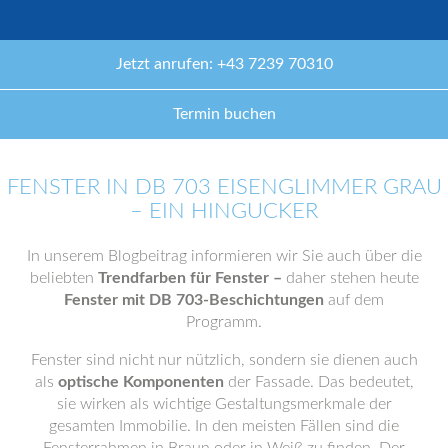
Jetzt anrufen: +43 7239 70310
Termin buchen
FENSTER IN DB 703 EISENGLIMMER GRAU
– EIN HINGUCKER
In unserem Blogbeitrag informieren wir Sie auch über die
beliebten
Trendfarben für Fenster –
daher stehen heute
Fenster mit DB 703-Beschichtungen
auf dem
Programm.
Fenster sind nicht nur nützlich, sondern sie dienen auch
als
optische Komponenten
der Fassade. Das bedeutet,
sie wirken als wichtige Gestaltungsmerkmale der
gesamten Immobilie. In den meisten Fällen sind die