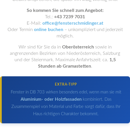
So kommen Sie schnell zum Angebot:
Tel.:
+43 7239 7031
E-Mail:
office@fensterschmidinger.at
Oder Termin
online buchen
– unkompliziert und jederzeit
möglich.
Wir sind für Sie da in
Oberösterreich
sowie in
angrenzenden Bezirken von Niederösterreich, Salzburg
und der Steiermark. Maximale Anfahrtszeit: ca.
1,5
Stunden ab Gramastetten
.
EXTRA-TIPP
Fenster in DB 703 wirken besonders edel, wenn man sie mit
Aluminium- oder Holzfassaden
kombiniert. Das
Zusammenspiel von Material und Farbe sorgt dafür, dass Ihr
Haus richtigen Charakter bekommt.