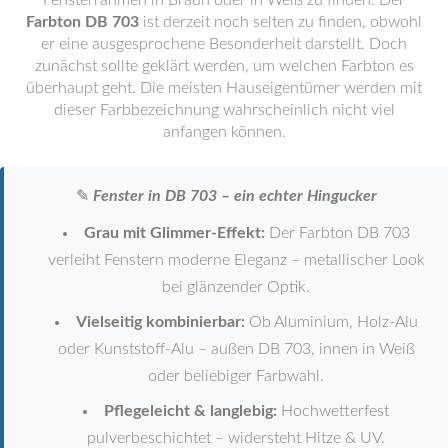
Fensterrahmen in Braun oder in Weiß zu finden. Der
Farbton DB 703
ist derzeit noch selten zu finden, obwohl
er eine ausgesprochene Besonderheit darstellt. Doch
zunächst sollte geklärt werden, um welchen Farbton es
überhaupt geht. Die meisten Hauseigentümer werden mit
dieser Farbbezeichnung wahrscheinlich nicht viel
anfangen können.
✎
Fenster in DB 703 – ein echter Hingucker
Grau mit Glimmer-Effekt:
Der Farbton DB 703
verleiht Fenstern moderne Eleganz – metallischer Look
bei glänzender Optik.
Vielseitig kombinierbar:
Ob Aluminium, Holz-Alu
oder Kunststoff-Alu – außen DB 703, innen in Weiß
oder beliebiger Farbwahl.
Pflegeleicht & langlebig:
Hochwetterfest
pulverbeschichtet – widersteht Hitze & UV.