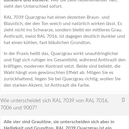
dunklere und kühlere.
Wer die zwei nebeneinander hält,
sieht den Unterschied sofort.
RAL 7039 Quarzgrau hat einen dezenten Braun- und
Blaustich, der den Ton weich und natürlich wirken lässt. Es
zieht nicht ins Schwarze, sondern bleibt ein mittleres Grau.
Anthrazit, meist RAL 7016, ist dagegen deutlich dunkler und
hat einen kühlen, fast bläulichen Grundton.
In der Praxis heißt das, Quarzgrau wirkt unaufdringlicher
und fügt sich ruhiger ins Gesamtbild, während Anthrazit den
kräftigen, modernen Kontrast setzt. Beide sind beliebt, die
Wahl hängt vom gewünschten Effekt ab. Mögen Sie es
zurückhaltend, liegen Sie bei Quarzgrau richtig, wollen Sie
den starken Akzent, ist Anthrazit die Farbe.
Wie unterscheidet sich RAL 7039 von RAL 7016,
7006 und 9007?
Alle vier sind Grautöne, sie unterscheiden sich aber in
Helligkeit und Grundton. RAL 7039 Quarzgrau ist ein