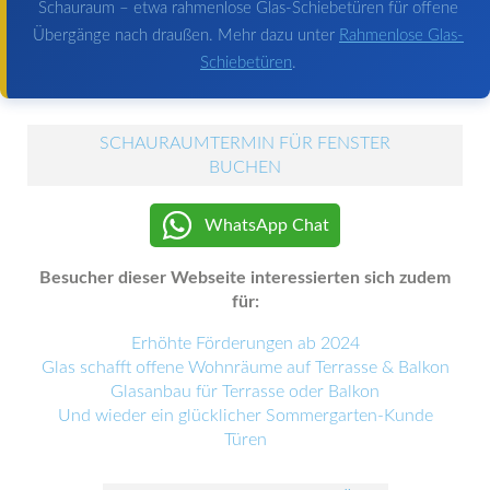
Schauraum – etwa rahmenlose Glas-Schiebetüren für offene
Übergänge nach draußen. Mehr dazu unter
Rahmenlose Glas-
Schiebetüren
.
SCHAURAUMTERMIN FÜR FENSTER
BUCHEN
WhatsApp Chat
Besucher dieser Webseite interessierten sich zudem
für:
Erhöhte Förderungen ab 2024
Glas schafft offene Wohnräume auf Terrasse & Balkon
Glasanbau für Terrasse oder Balkon
Und wieder ein glücklicher Sommergarten-Kunde
Türen