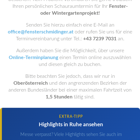
Ihren persönlichen Schauraumtermin für Ihr
Fenster-
oder Wintergartenprojekt!
Senden Sie hierzu einfach eine E-Mail an
office@fensterschmidinger.at
oder rufen Sie uns für eine
Terminvereinbarung unter Tel.:
+43 7239 7031
an.
Außerdem haben Sie die Möglichkeit, über unsere
Online-Terminplanung
einen Termin online auszuwählen
und diesen gleich zu buchen.
Bitte beachten Sie jedoch, dass wir nur in
Oberösterreich
und den angrenzenden Bezirken der
anderen Bundesländer bei einer maximalen Fahrtzeit von
1,5 Stunden
tätig sind.
EXTRA-TIPP
Highlights in Ruhe ansehen
Messe verpasst? Viele Highlights sehen Sie auch im