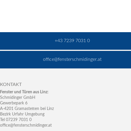
+43 7239 7031 0
office@fensterschmidinger.at
KONTAKT
Fenster und Türen aus Linz:
Schmidinger GmbH
Gewerbepark 6
A-4201 Gramastetten bei Linz
Bezirk Urfahr Umgebung
Tel 07239 7031 0
office@fensterschmidinger.at