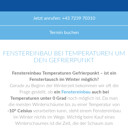
Jetzt anrufen: +43 7239 70310
Termin buchen
FENSTEREINBAU BEI TEMPERATUREN UM
DEN GEFRIERPUNKT
Fenstereinbau Temperaturen Gefrierpunkt – ist ein
Fenstertausch im Winter möglich?
Gerade zu Beginn der Winterzeit bekommen wir oft die
Frage gestellt, ob
ein
Fenstereinbau
auch bei
Temperaturen unter 0 Grad
noch möglich ist. Da man
die meisten Winterschäume bis zu einer Temperatur von
-10° Celsius
verarbeiten kann, steht einem Fenstereinbau
im Winter nichts im Wege. Wichtig beim Kauf eines
Winterschaumes ist die Zeit, die der Schaum zum