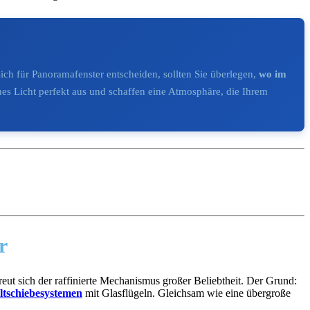
ch für Panoramafenster entscheiden, sollten Sie überlegen,
wo im
ches Licht perfekt aus und schaffen eine Atmosphäre, die Ihrem
r
eut sich der raffinierte Mechanismus großer Beliebtheit. Der Grund:
ltschiebesystemen
mit Glasflügeln. Gleichsam wie eine übergroße