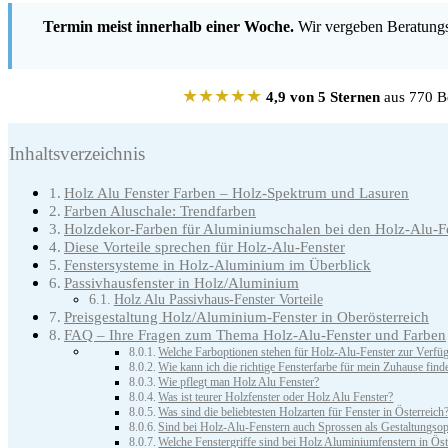
Termin meist innerhalb einer Woche.
Wir vergeben Beratungst
★★★★★
4,9 von 5 Sternen
aus 770 Be
Inhaltsverzeichnis
Holz Alu Fenster Farben – Holz-Spektrum und Lasuren
Farben Aluschale: Trendfarben
Holzdekor-Farben für Aluminiumschalen bei den Holz-Alu-F
Diese Vorteile sprechen für Holz-Alu-Fenster
Fenstersysteme in Holz-Aluminium im Überblick
Passivhausfenster in Holz/Aluminium
Holz Alu Passivhaus-Fenster Vorteile
Preisgestaltung Holz/Aluminium-Fenster in Oberösterreich
FAQ – Ihre Fragen zum Thema Holz-Alu-Fenster und Farben
Welche Farboptionen stehen für Holz-Alu-Fenster zur Verfü
Wie kann ich die richtige Fensterfarbe für mein Zuhause find
Wie pflegt man Holz Alu Fenster?
Was ist teurer Holzfenster oder Holz Alu Fenster?
Was sind die beliebtesten Holzarten für Fenster in Österreich
Sind bei Holz-Alu-Fenstern auch Sprossen als Gestaltungsop
Welche Fenstergriffe sind bei Holz Aluminiumfenstern in Öst