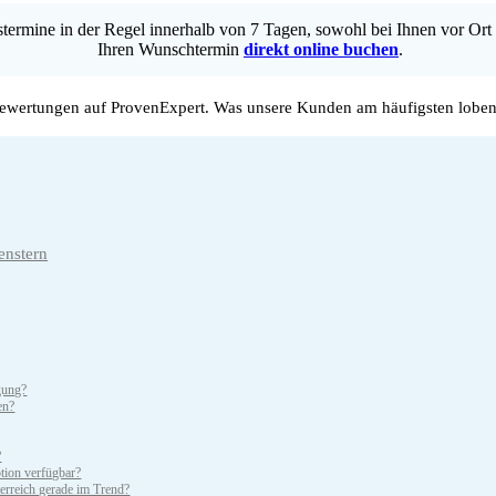
ermine in der Regel innerhalb von 7 Tagen, sowohl bei Ihnen vor Ort 
Ihren Wunschtermin
direkt online buchen
.
wertungen auf ProvenExpert. Was unsere Kunden am häufigsten loben
enstern
gung?
en?
?
tion verfügbar?
erreich gerade im Trend?