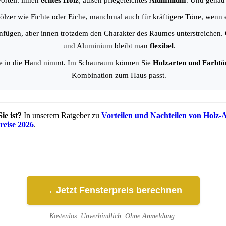
orteil: innen
echtes Holz
, außen pflegeleichtes
Aluminium
. Und genau 
Hölzer wie Fichte oder Eiche, manchmal auch für kräftigere Töne, wenn e
 einfügen, aber innen trotzdem den Charakter des Raumes unterstreichen
und Aluminium bleibt man
flexibel
.
le in die Hand nimmt. Im Schauraum können Sie
Holzarten und Farbtö
Kombination zum Haus passt.
ie ist?
In unserem Ratgeber zu
Vorteilen und Nachteilen von Holz-
reise 2026
.
→ Jetzt Fensterpreis berechnen
Kostenlos. Unverbindlich. Ohne Anmeldung.