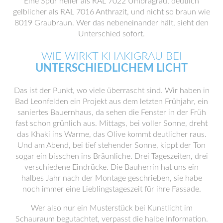
Eine Spur heller als RAL 7022 Umbragrau, deutlich
gelblicher als RAL 7016 Anthrazit, und nicht so braun wie
8019 Graubraun. Wer das nebeneinander hält, sieht den
Unterschied sofort.
WIE WIRKT KHAKIGRAU BEI
UNTERSCHIEDLICHEM LICHT
Das ist der Punkt, wo viele überrascht sind. Wir haben in
Bad Leonfelden ein Projekt aus dem letzten Frühjahr, ein
saniertes Bauernhaus, da sehen die Fenster in der Früh
fast schon grünlich aus. Mittags, bei voller Sonne, dreht
das Khaki ins Warme, das Olive kommt deutlicher raus.
Und am Abend, bei tief stehender Sonne, kippt der Ton
sogar ein bisschen ins Bräunliche. Drei Tageszeiten, drei
verschiedene Eindrücke. Die Bauherrin hat uns ein
halbes Jahr nach der Montage geschrieben, sie habe
noch immer eine Lieblingstageszeit für ihre Fassade.
Wer also nur ein Musterstück bei Kunstlicht im
Schauraum begutachtet, verpasst die halbe Information.