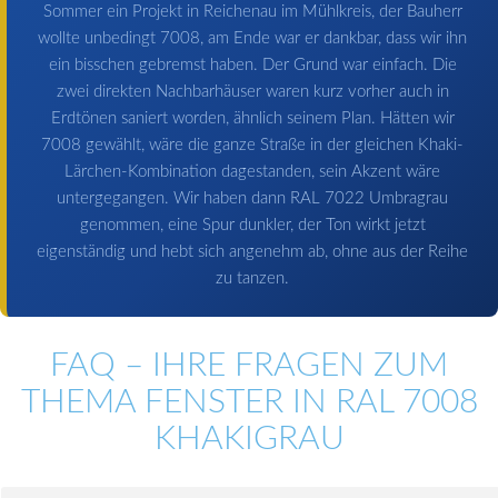
Sommer ein Projekt in Reichenau im Mühlkreis, der Bauherr
wollte unbedingt 7008, am Ende war er dankbar, dass wir ihn
ein bisschen gebremst haben. Der Grund war einfach. Die
zwei direkten Nachbarhäuser waren kurz vorher auch in
Erdtönen saniert worden, ähnlich seinem Plan. Hätten wir
7008 gewählt, wäre die ganze Straße in der gleichen Khaki-
Lärchen-Kombination dagestanden, sein Akzent wäre
untergegangen. Wir haben dann RAL 7022 Umbragrau
genommen, eine Spur dunkler, der Ton wirkt jetzt
eigenständig und hebt sich angenehm ab, ohne aus der Reihe
zu tanzen.
FAQ – IHRE FRAGEN ZUM
THEMA FENSTER IN RAL 7008
KHAKIGRAU