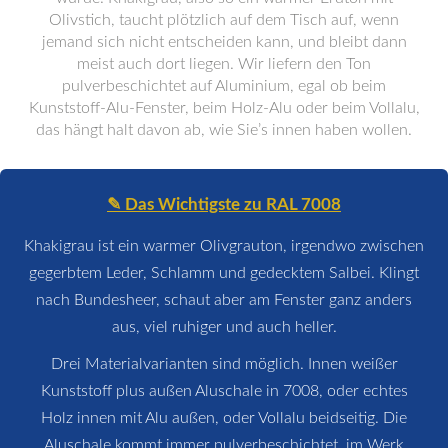
Olivstich, taucht plötzlich auf dem Tisch auf, wenn
jemand sich nicht entscheiden kann, und bleibt dann
meist auch dort liegen. Wir liefern den Ton
pulverbeschichtet auf Aluminium, egal ob beim
Kunststoff-Alu-Fenster, beim Holz-Alu oder beim Vollalu,
das hängt halt davon ab, wie Sie’s innen haben wollen.
✎ Das Wichtigste zu RAL 7008
Khakigrau ist ein warmer Olivgrauton, irgendwo zwischen
gegerbtem Leder, Schlamm und gedecktem Salbei. Klingt
nach Bundesheer, schaut aber am Fenster ganz anders
aus, viel ruhiger und auch heller.
Drei Materialvarianten sind möglich. Innen weißer
Kunststoff plus außen Aluschale in 7008, oder echtes
Holz innen mit Alu außen, oder Vollalu beidseitig. Die
Aluschale kommt immer pulverbeschichtet, im Werk