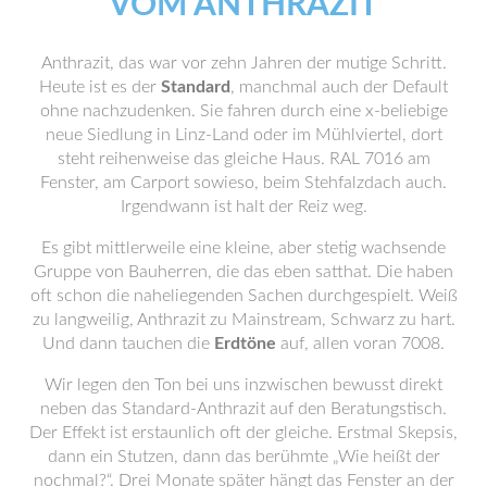
VOM ANTHRAZIT
Anthrazit, das war vor zehn Jahren der mutige Schritt.
Heute ist es der
Standard
, manchmal auch der Default
ohne nachzudenken. Sie fahren durch eine x-beliebige
neue Siedlung in Linz-Land oder im Mühlviertel, dort
steht reihenweise das gleiche Haus. RAL 7016 am
Fenster, am Carport sowieso, beim Stehfalzdach auch.
Irgendwann ist halt der Reiz weg.
Es gibt mittlerweile eine kleine, aber stetig wachsende
Gruppe von Bauherren, die das eben satthat. Die haben
oft schon die naheliegenden Sachen durchgespielt. Weiß
zu langweilig, Anthrazit zu Mainstream, Schwarz zu hart.
Und dann tauchen die
Erdtöne
auf, allen voran 7008.
Wir legen den Ton bei uns inzwischen bewusst direkt
neben das Standard-Anthrazit auf den Beratungstisch.
Der Effekt ist erstaunlich oft der gleiche. Erstmal Skepsis,
dann ein Stutzen, dann das berühmte „Wie heißt der
nochmal?“. Drei Monate später hängt das Fenster an der