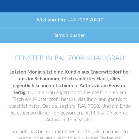
Jetzt anrufen: +43 7239 70310
Termin buchen
FENSTER IN RAL 7008 KHAKIGRAU
Letzten Monat sitzt eine Kundin aus Engerwitzdorf bei
uns im Schauraum, frisch saniertes Haus, alles
eigentlich schon entschieden. Anthrazit am Fenster,
fertig.
Nur die Frau zögert noch. Sie greift hinten am
Tisch ein Musterprofil heraus, das ihr Mann gar nicht
beachtet hatte. Das da, sagt sie. RAL 7008. Und am Ende
ist es genau dieser Ton geworden, nicht das fünfzehnte
Anthrazit ihrer Straße.
So läuft das bei uns mittlerweile öfter, als man meinen
würde. Khakigrau, also so ein warmer Erdton mit