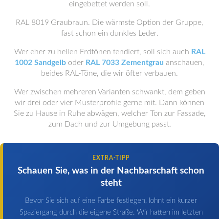
eingebettet werden soll.
RAL 8019 Graubraun. Die wärmste Option der Gruppe,
fast schon ein dunkles Leder.
Wer eher zu hellen Erdtönen tendiert, soll sich auch
RAL
1002 Sandgelb
oder
RAL 7033 Zementgrau
anschauen,
beides RAL-Töne, die wir öfter verbauen.
Wer zwischen mehreren Varianten schwankt, dem geben
wir drei oder vier Musterprofile gerne mit. Dann können
Sie zu Hause in Ruhe abwägen, welcher Ton zur Fassade,
zum Dach und zur Umgebung passt.
EXTRA-TIPP
Schauen Sie, was in der Nachbarschaft schon
steht
Bevor Sie sich auf eine Farbe festlegen, lohnt ein kurzer
Spaziergang durch die eigene Straße. Wir hatten im letzten