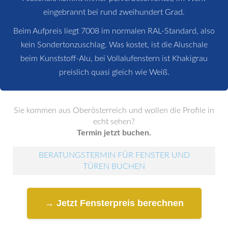
eingebrannt bei rund zweihundert Grad.
Beim Aufpreis liegt 7008 im normalen RAL-Standard, also
kein Sondertonzuschlag. Was kostet, ist die Aluschale
beim Kunststoff-Alu, bei Vollalufenstern ist Khakigrau
preislich quasi gleich wie Weiß.
Sie kommen aus Oberösterreich und wollen die Profile in
echt sehen?
Termin jetzt buchen.
BERATUNGSTERMIN FÜR FENSTER UND
TÜREN BUCHEN
→ Jetzt Fensterpreis berechnen