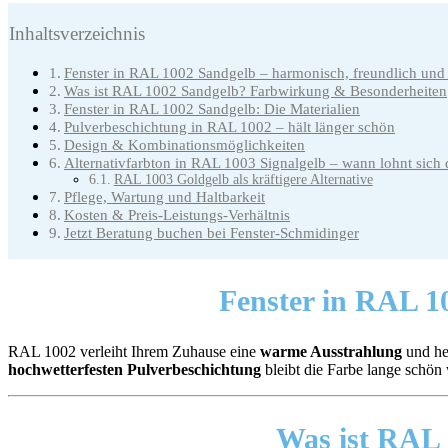
Inhaltsverzeichnis
Fenster in RAL 1002 Sandgelb – harmonisch, freundlich und 
Was ist RAL 1002 Sandgelb? Farbwirkung & Besonderheiten
Fenster in RAL 1002 Sandgelb: Die Materialien
Pulverbeschichtung in RAL 1002 – hält länger schön
Design & Kombinationsmöglichkeiten
Alternativfarbton in RAL 1003 Signalgelb – wann lohnt sich 
RAL 1003 Goldgelb als kräftigere Alternative
Pflege, Wartung und Haltbarkeit
Kosten & Preis-Leistungs-Verhältnis
Jetzt Beratung buchen bei Fenster-Schmidinger
Fenster in RAL 1
RAL 1002 verleiht Ihrem Zuhause eine
warme Ausstrahlung
und heb
hochwetterfesten Pulverbeschichtung
bleibt die Farbe lange schön 
Was ist RAL