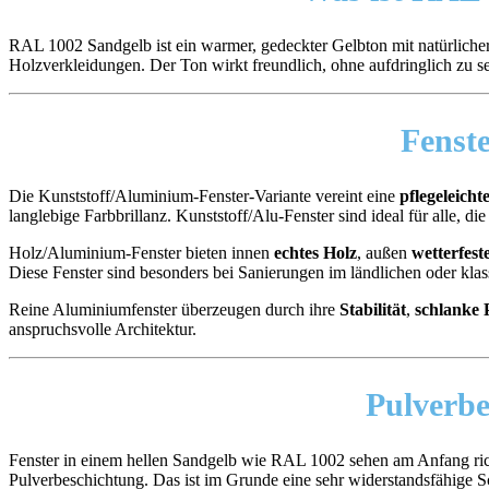
RAL 1002 Sandgelb ist ein warmer, gedeckter Gelbton mit natürlicher
Holzverkleidungen. Der Ton wirkt freundlich, ohne aufdringlich zu se
Fenst
Die Kunststoff/Aluminium-Fenster-Variante vereint eine
pflegeleicht
langlebige Farbbrillanz. Kunststoff/Alu-Fenster sind ideal für alle, di
Holz/Aluminium-Fenster bieten innen
echtes Holz
, außen
wetterfes
Diese Fenster sind besonders bei Sanierungen im ländlichen oder klass
Reine Aluminiumfenster überzeugen durch ihre
Stabilität
,
schlanke P
anspruchsvolle Architektur.
Pulverb
Fenster in einem hellen Sandgelb wie RAL 1002 sehen am Anfang richt
Pulverbeschichtung. Das ist im Grunde eine sehr widerstandsfähige S