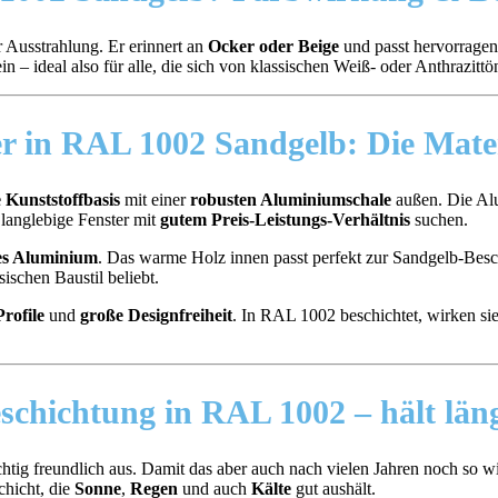
 Ausstrahlung. Er erinnert an
Ocker oder Beige
und passt hervorragen
in – ideal also für alle, die sich von klassischen Weiß- oder Anthrazi
er in RAL 1002 Sandgelb:
Die Mate
e Kunststoffbasis
mit einer
robusten Aluminiumschale
außen. Die Al
e langlebige Fenster mit
gutem Preis-Leistungs-Verhältnis
suchen.
tes Aluminium
. Das warme Holz innen passt perfekt zur Sandgelb-Besc
ischen Baustil beliebt.
rofile
und
große Designfreiheit
. In RAL 1002 beschichtet, wirken si
eschichtung in RAL 1002 –
hält län
ig freundlich aus. Damit das aber auch nach vielen Jahren noch so wi
chicht, die
Sonne
,
Regen
und auch
Kälte
gut aushält.