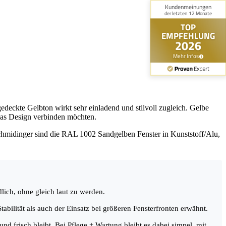
gedeckte Gelbton wirkt sehr einladend und stilvoll zugleich. Gelbe
das Design verbinden möchten.
Schmidinger sind die RAL 1002 Sandgelben Fenster in Kunststoff/Alu,
ich, ohne gleich laut zu werden.
abilität als auch der Einsatz bei größeren Fensterfronten erwähnt.
d frisch bleibt. Bei Pflege + Wartung bleibt es dabei simpel, mit