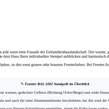
n jede sonst triste Fassade der Einfamilienhauslandschaft. Der warme, 
 die dem Haus Ihren individuellen Stempel aufdrücken und harmonisch 
ption, zu den sonst grauen oder braunen Fensterfarben. Bei Fenster-
✎
Fenster RAL 1002 Sandgelb im Überblick
in warmer, gedeckter Gelbton (Richtung Ocker/Beige) und wirkt freundl
u und auch für reine Aluminiumfenster beschrieben; bei Alu wird die St
ung von Fenster-Schmidinger empfohlen, damit die Farbe lange sauber un