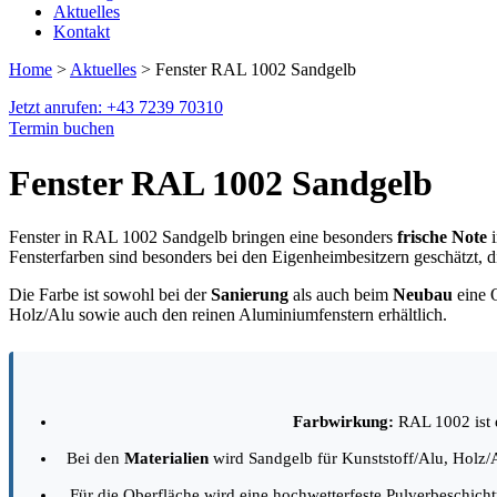
Aktuelles
Kontakt
Home
>
Aktuelles
> Fenster RAL 1002 Sandgelb
Jetzt anrufen: +43 7239 70310
Termin buchen
Fenster RAL 1002 Sandgelb
Fenster in RAL 1002 Sandgelb bringen eine besonders
frische Note
i
Fensterfarben sind besonders bei den Eigenheimbesitzern geschätzt,
Die Farbe ist sowohl bei der
Sanierung
als auch beim
Neubau
eine O
Holz/Alu sowie auch den reinen Aluminiumfenstern erhältlich.
Farbwirkung:
RAL 1002 ist e
Bei den
Materialien
wird Sandgelb für Kunststoff/Alu, Holz/Al
Für die Oberfläche wird eine hochwetterfeste Pulverbeschicht