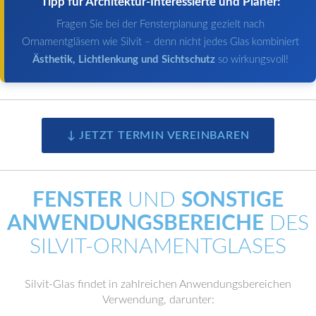
Tipp für Architektur-Interessierte und Planer:
Fragen Sie bei der Fensterplanung gezielt nach
Ornamentgläsern wie Silvit – denn nicht jedes Glas kombiniert
Ästhetik, Lichtlenkung und Sichtschutz
so wirkungsvoll!
↓ JETZT TERMIN VEREINBAREN
FENSTER
UND
SONSTIGE
ANWENDUNGSBEREICHE
DES
SILVIT-ORNAMENTGLASES
Silvit-Glas findet in zahlreichen Anwendungsbereichen
Verwendung, darunter: