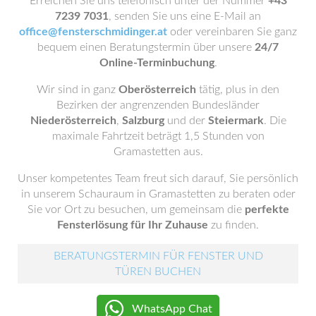
Erreichen Sie uns telefonisch unter der Nummer
+43
7239 7031
, senden Sie uns eine E-Mail an
office@fensterschmidinger.at
oder vereinbaren Sie ganz
bequem einen Beratungstermin über unsere
24/7
Online-Terminbuchung
.
Wir sind in ganz
Oberösterreich
tätig, plus in den
Bezirken der angrenzenden Bundesländer
Niederösterreich
,
Salzburg
und der
Steiermark
. Die
maximale Fahrtzeit beträgt 1,5 Stunden von
Gramastetten aus.
Unser kompetentes Team freut sich darauf, Sie persönlich
in unserem Schauraum in Gramastetten zu beraten oder
Sie vor Ort zu besuchen, um gemeinsam die
perfekte
Fensterlösung für Ihr Zuhause
zu finden.
BERATUNGSTERMIN FÜR FENSTER UND
TÜREN BUCHEN
WhatsApp Chat