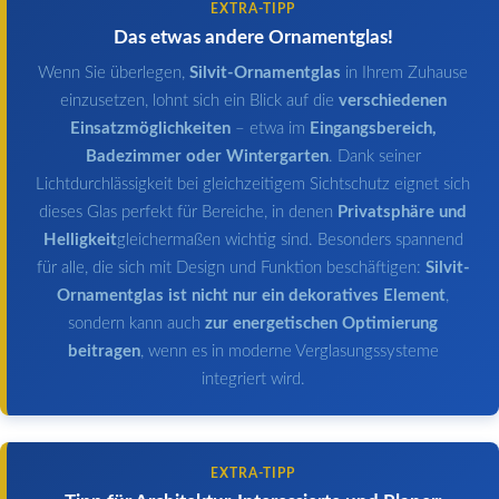
EXTRA-TIPP
Das etwas andere Ornamentglas!
Wenn Sie überlegen,
Silvit-Ornamentglas
in Ihrem Zuhause
einzusetzen, lohnt sich ein Blick auf die
verschiedenen
Einsatzmöglichkeiten
– etwa im
Eingangsbereich,
Badezimmer oder Wintergarten
. Dank seiner
Lichtdurchlässigkeit bei gleichzeitigem Sichtschutz eignet sich
dieses Glas perfekt für Bereiche, in denen
Privatsphäre und
Helligkeit
gleichermaßen wichtig sind. Besonders spannend
für alle, die sich mit Design und Funktion beschäftigen:
Silvit-
Ornamentglas ist nicht nur ein dekoratives Element
,
sondern kann auch
zur energetischen Optimierung
beitragen
, wenn es in moderne Verglasungssysteme
integriert wird.
EXTRA-TIPP