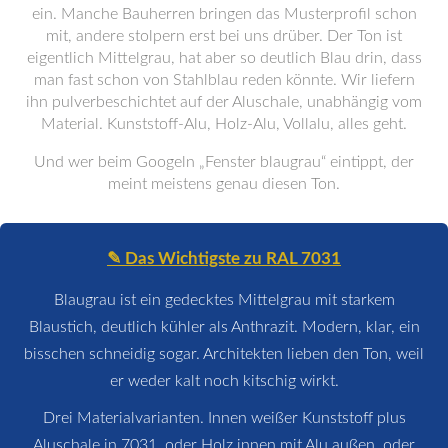
ein. Manche Bauherren bringen das Musterprofil schon
mit, andere stolpern erst bei uns drüber. Der Ton ist
eigentlich Mittelgrau, hat aber so deutlich Blau drin, dass
man fast schon von Stahlblau reden könnte. Wir liefern
ihn pulverbeschichtet auf der Aluschale, unabhängig vom
Material. Kunststoff-Alu, Holz-Alu, Vollalu, alles geht.
Und wer beim Googeln „Fenster blaugrau“ eintippt, der
meint meistens genau diesen Ton.
✎ Das Wichtigste zu RAL 7031
Blaugrau ist ein gedecktes Mittelgrau mit starkem
Blaustich, deutlich kühler als Anthrazit. Modern, klar, ein
bisschen schneidig sogar. Architekten lieben den Ton, weil
er weder kalt noch kitschig wirkt.
Drei Materialvarianten. Innen weißer Kunststoff plus
Aluschale in 7031, oder Holz innen mit Alu außen, oder