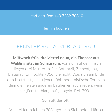
Jetzt anrufen: +43 7239 70310
Termin buchen
FENSTER RAL 7031 BLAUGRAU
Mittwoch früh, dreiviertel neun, ein Ehepaar aus
Walding sitzt im Schauraum.
Vor sich auf dem Tisch
liegen drei Musterprofile. Anthrazit, Zementgrau,
Blaugrau. Er möchte 7016. Sie nicht. Was sich am Ende
durchsetzt, ist genau jener kühl-modernistische Ton, von
dem die meisten anderen Bauherren auch reden, wenn
sie „Fenster blaugrau“ googeln. RAL 7031.
So läuft das oft.
Architekten zeichnen 7031 gerne in Sichtbeton-Häuser