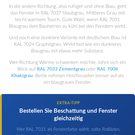
In die andere Richtung, also ruhiger und ohne Blau, geht
das Fenster in RAL 7037 Staubgrau. Mittleres Grau mit
leicht warmem Touch. Gute Wahl, wenn RAL 7031
Blaugrau dem Bauherren zu kühl bei den Fenstern wirkt.
Und noch eine dunklere Variante mit deutlichem Blau ist
RAL 7024 Graphitgrau. Wirkt fast wie ein dunkleres
Blaugrau mit etwas mehr Substanz.
Wer Richtung Wärme schwenken möchte, lohnt sich ein
Blick auf
RAL 7033 Zementgrau
oder
RAL 7008
Khakigrau
. Beide nehmen Holzfassaden besser auf als
ein blaugraues Fenster.
EXTRA-TIPP
Bestellen Sie Beschattung und Fenster
gleichzeitig
Wer RAL 7031 als Fensterfarbe wählt, sollte Rollläden,