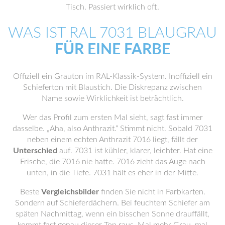
Tisch. Passiert wirklich oft.
WAS IST RAL 7031 BLAUGRAU
FÜR EINE FARBE
Offiziell ein Grauton im RAL-Klassik-System. Inoffiziell ein
Schieferton mit Blaustich. Die Diskrepanz zwischen
Name sowie Wirklichkeit ist beträchtlich.
Wer das Profil zum ersten Mal sieht, sagt fast immer
dasselbe. „Aha, also Anthrazit.“ Stimmt nicht. Sobald 7031
neben einem echten Anthrazit 7016 liegt, fällt der
Unterschied
auf. 7031 ist kühler, klarer, leichter. Hat eine
Frische, die 7016 nie hatte. 7016 zieht das Auge nach
unten, in die Tiefe. 7031 hält es eher in der Mitte.
Beste
Vergleichsbilder
finden Sie nicht in Farbkarten.
Sondern auf Schieferdächern. Bei feuchtem Schiefer am
späten Nachmittag, wenn ein bisschen Sonne drauffällt,
kommt fast genau dieser Ton raus. Mal mehr Grau, mal