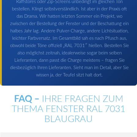
Raffstores oder Zip-Screens unbedingt im gleichen Ton
bestellen. Klingt selbstverständlich. Ist aber in der Praxis oft
das Drama. Wir hatten letzten Sommer ein Projekt, wo
zwischen der Bestellung der Fenster und der Beschattung ein
halbes Jahr lag. Andere Pulver-Charge, andere Lichtsituation,
leichter Farbversatz. Im Gesamtbild sah es nach Pfusch aus,
obwohl beide Töne offiziell „RAL 7031″ hießen. Bestellen Sie
also möglichst zeitnah, idealerweise sogar beim selben
Lieferanten, dann passt die Charge meistens – fragen Sie
diesbezüglich Ihren Lieferanten. Sieht man im Detail, aber Sie
wissen ja, der Teufel sitzt halt dort.
FAQ –
IHRE FRAGEN ZUM
THEMA FENSTER RAL 7031
BLAUGRAU