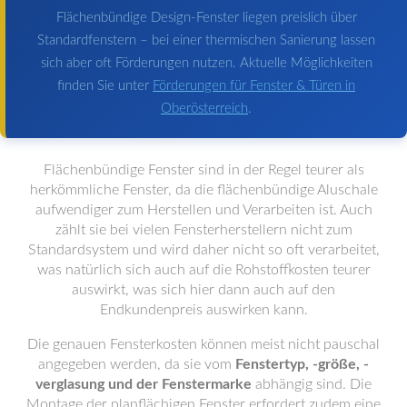
Flächenbündige Design-Fenster liegen preislich über
Standardfenstern – bei einer thermischen Sanierung lassen
sich aber oft Förderungen nutzen. Aktuelle Möglichkeiten
finden Sie unter
Förderungen für Fenster & Türen in
Oberösterreich
.
Flächenbündige Fenster sind in der Regel teurer als
herkömmliche Fenster, da die flächenbündige Aluschale
aufwendiger zum Herstellen und Verarbeiten ist. Auch
zählt sie bei vielen Fensterherstellern nicht zum
Standardsystem und wird daher nicht so oft verarbeitet,
was natürlich sich auch auf die Rohstoffkosten teurer
auswirkt, was sich hier dann auch auf den
Endkundenpreis auswirken kann.
Die genauen Fensterkosten können meist nicht pauschal
angegeben werden, da sie vom
Fenstertyp, -größe, -
verglasung und der Fenstermarke
abhängig sind. Die
Montage der planflächigen Fenster erfordert zudem eine