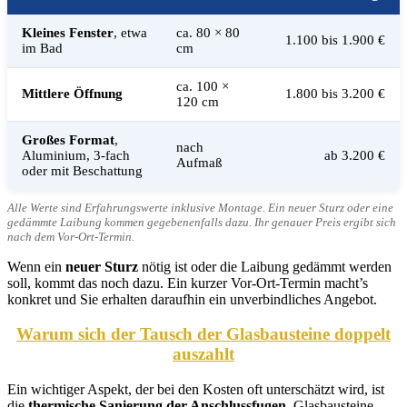
Kleines Fenster
, etwa
ca. 80 × 80
1.100 bis 1.900 €
im Bad
cm
ca. 100 ×
Mittlere Öffnung
1.800 bis 3.200 €
120 cm
Großes Format
,
nach
Aluminium, 3-fach
ab 3.200 €
Aufmaß
oder mit Beschattung
Alle Werte sind Erfahrungswerte inklusive Montage. Ein neuer Sturz oder eine
gedämmte Laibung kommen gegebenenfalls dazu. Ihr genauer Preis ergibt sich
nach dem Vor-Ort-Termin.
Wenn ein
neuer Sturz
nötig ist oder die Laibung gedämmt werden
soll, kommt das noch dazu. Ein kurzer Vor-Ort-Termin macht’s
konkret und Sie erhalten daraufhin ein unverbindliches Angebot.
Warum sich der Tausch der Glasbausteine doppelt
auszahlt
Ein wichtiger Aspekt, der bei den Kosten oft unterschätzt wird, ist
die
thermische Sanierung der Anschlussfugen
. Glasbausteine