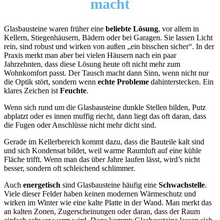
macht
Glasbausteine waren früher eine
beliebte Lösung
, vor allem in
Kellern, Stiegenhäusern, Bädern oder bei Garagen. Sie lassen Licht
rein, sind robust und wirken von außen „ein bisschen sicher“. In der
Praxis merkt man aber bei vielen Häusern nach ein paar
Jahrzehnten, dass diese Lösung heute oft nicht mehr zum
Wohnkomfort passt. Der Tausch macht dann Sinn, wenn nicht nur
die Optik stört, sondern wenn
echte Probleme
dahinterstecken. Ein
klares Zeichen ist
Feuchte
.
Wenn sich rund um die Glasbausteine dunkle Stellen bilden, Putz
abplatzt oder es innen muffig riecht, dann liegt das oft daran, dass
die Fugen oder Anschlüsse nicht mehr dicht sind.
Gerade im Kellerbereich kommt dazu, dass die Bauteile kalt sind
und sich Kondensat bildet, weil warme Raumluft auf eine kühle
Fläche trifft. Wenn man das über Jahre laufen lässt, wird’s nicht
besser, sondern oft schleichend schlimmer.
Auch
energetisch
sind Glasbausteine häufig eine
Schwachstelle
.
Viele dieser Felder haben keinen modernen Wärmeschutz und
wirken im Winter wie eine kalte Platte in der Wand. Man merkt das
an kalten Zonen, Zugerscheinungen oder daran, dass der Raum