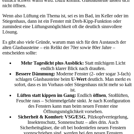
einfach schwer warm wird. Dazu kommt: Glasbausteine lassen sich
nicht öffnen.
Wenn also Lüftung ein Thema ist, sei es im Bad, im Keller oder im
Stiegenhaus, dann ist ein Fenster mit Dreh-Kipp-Funktion oder
zumindest eine Lüftungsmöglichkeit oft die deutlich sinnvollere
Lösung.
Es gibt also viele Gründe, warum man sich für den Austausch der
alten Glasbausteine – ein Relikt der 70er sowie 80er Jahre –
entscheiden sollte:
Mehr Tageslicht plus Ausblick:
Statt milchigem Licht
endlich klarer Blick nach draußen.
Bessere Dämmung:
Moderne Fenster (2- oder sogar 3-fach)
schlagen Glasbausteine beim
U-Wert
deutlich. Man merkt es
sofort, dass es im Vorhaus oder Stiegenhaus nicht mehr so kalt
ist.
Lüften statt kippen im Gang:
Endlich
öffnen
, Stoßlüften,
Feuchte raus – Schimmelgefahr sinkt. Je nach Konfiguration
des Fensters kann man beim neuen Fenster eine
Öffnungsmöglichkeit vorsehen.
Sicherheit & Komfort:
VSG/ESG
, Pilzkopfverriegelung,
Insektenschutz, Sonnenschutz – alles drin. Auch
Sicherheitsgläser, die oft bei bodentiefen neuen Fenstern
vorgeschrieben sind, werden bei den neuen Fenstern