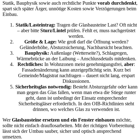
Statik, Bauphysik sowie auch rechtliche Punkte
vorab durchdenkt
,
spart sich später Ärger, unnötige Kosten sowie Verzögerungen beim
Einbau.
Statik/Lasteintrag:
Tragen die Glasbausteine Last? Oft nicht
– aber bitte
Sturz/Lintel
prüfen. Fehlt er, muss nachgerüstet
werden.
Größe & Lage:
Wie groß darf die Öffnung werden?
Geländerhöhe, Absturzsicherung, Nachbarsicht beachten.
Bauphysik:
Außenlage (Wetterseite?), Schlagregen,
Wärmebrücke an der Laibung – Anschlussdetails mitdenken.
Rechtliches:
In Wohnzonen meist genehmigungsfrei,
aber
:
Fassadenänderung kann anzeigepflichtig sein. Kurz bei
Gemeinde/Magistrat nachfragen – dauert nicht lang, erspart
Diskussionen.
Sicherheitsglas notwendig:
Besteht Absturzgefahr oder kann
man gegen das Glas fallen, wenn man etwa die Stiege runter
geht, dann ist unbedingt der Einsatz entsprechender
Sicherheitsgläser erforderlich. In den OIB-Richtlinien steht
drinnen, wo welches Glas zu verwenden ist.
Wer
Glasbausteine ersetzen und ein Fenster einbauen
möchte,
sollte nicht einfach drauflosarbeiten. Mit der richtigen Vorbereitung
lässt sich der Umbau sauber, sicher und optisch ansprechend
umsetzen.