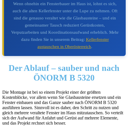
Wenn ohnehin ein Fensterbauer im Haus ist, lohnt es sich,
auch die alten Kellerfenster unter die Lupe zu nehmen. Oft
sind die genauso veraltet wie die Glasbausteine – und ein
gemeinsamer Tausch reduziert Gerüstkosten,
Verputzarbeiten und Koordinationsaufwand erheblich. Mehr
dazu finden Sie in unserem Beitrag:
Kellerfenster
austauschen in Oberösterreich
.
Der Ablauf –
sauber und nach
ÖNORM B 5320
Die Montage ist bei so einem Projekt einer der größten
Kostenblöcke, vor allem wenn Sie Glasbausteine ersetzen und ein
Fenster einbauen und das Ganze sauber nach ÖNORM B 5320
ausführen lassen. Sinnvoll ist es daher, den Schritt zu nutzen und
gleich mehrere veraltete Fenster im Haus mitzutauschen. So verteilt
sich der Aufwand für Anfahrt und Gerüst auf mehrere Elemente,
und das Projekt rechnet sich besser.