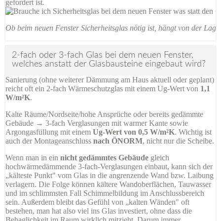
gefordert ist.
Ob beim neuen Fenster Sicherheitsglas nötig ist, hängt von der Lag
2-fach oder 3-fach Glas bei dem neuen Fenster,
welches anstatt der Glasbausteine eingebaut wird?
Sanierung (ohne weiterer Dämmung am Haus aktuell oder geplant)
reicht oft ein 2-fach Wärmeschutzglas mit einem Ug-Wert von
1,1
W/m²K
.
Kalte Räume/Nordseite/hohe Ansprüche oder bereits gedämmte
Gebäude → 3-fach Verglasungen mit warmer Kante sowie
Argongasfüllung mit einem
Ug-Wert von 0,5 W/m²K
. Wichtig ist
auch der Montageanschluss
nach ÖNORM
, nicht nur die Scheibe.
Wenn man in ein
nicht gedämmtes Gebäude
gleich
hochwärmedämmende 3-fach-Verglasungen einbaut, kann sich der
„kälteste Punkt" vom Glas in die angrenzende Wand bzw. Laibung
verlagern. Die Folge können kältere Wandoberflächen, Tauwasser
und im schlimmsten Fall Schimmelbildung im Anschlussbereich
sein. Außerdem bleibt das Gefühl von „kalten Wänden" oft
bestehen, man hat also viel ins Glas investiert, ohne dass die
Behaglichkeit im Raum wirklich mitzieht. Darum immer