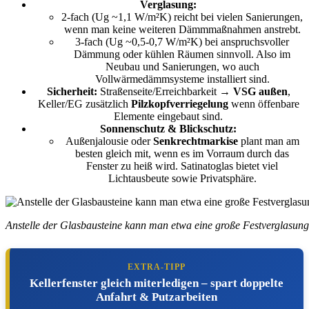
Verglasung:
2-fach (Ug ~1,1 W/m²K) reicht bei vielen Sanierungen,
wenn man keine weiteren Dämmmaßnahmen anstrebt.
3-fach (Ug ~0,5-0,7 W/m²K) bei anspruchsvoller
Dämmung oder kühlen Räumen sinnvoll. Also im
Neubau und Sanierungen, wo auch
Vollwärmedämmsysteme installiert sind.
Sicherheit:
Straßenseite/Erreichbarkeit →
VSG außen
,
Keller/EG zusätzlich
Pilzkopfverriegelung
wenn öffenbare
Elemente eingebaut sind.
Sonnenschutz & Blickschutz:
Außenjalousie oder
Senkrechtmarkise
plant man am
besten gleich mit, wenn es im Vorraum durch das
Fenster zu heiß wird. Satinatoglas bietet viel
Lichtausbeute sowie Privatsphäre.
Anstelle der Glasbausteine kann man etwa eine große Festverglasung
EXTRA-TIPP
Kellerfenster gleich miterledigen – spart doppelte
Anfahrt & Putzarbeiten