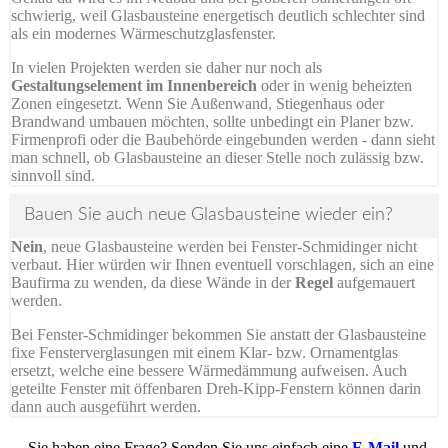
schwierig, weil Glasbausteine energetisch deutlich schlechter sind
als ein modernes Wärmeschutzglasfenster.
In vielen Projekten werden sie daher nur noch als
Gestaltungselement im Innenbereich
oder in wenig beheizten
Zonen eingesetzt. Wenn Sie Außenwand, Stiegenhaus oder
Brandwand umbauen möchten, sollte unbedingt ein Planer bzw.
Firmenprofi oder die Baubehörde eingebunden werden - dann sieht
man schnell, ob Glasbausteine an dieser Stelle noch zulässig bzw.
sinnvoll sind.
Bauen Sie auch neue Glasbausteine wieder ein?
Nein
, neue Glasbausteine werden bei Fenster-Schmidinger nicht
verbaut. Hier würden wir Ihnen eventuell vorschlagen, sich an eine
Baufirma zu wenden, da diese Wände in der
Regel
aufgemauert
werden.
Bei Fenster-Schmidinger bekommen Sie anstatt der Glasbausteine
fixe Fensterverglasungen mit einem Klar- bzw. Ornamentglas
ersetzt, welche eine bessere Wärmedämmung aufweisen. Auch
geteilte Fenster mit öffenbaren Dreh-Kipp-Fenstern können darin
dann auch ausgeführt werden.
… Sie haben eine Frage? Senden Sie uns einfach eine
E-Mail
und