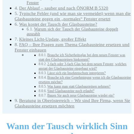
Fenster
Der Ablauf – sauber und nach ÖNORM B 5320
Typische Fehler (und wie man sie vermeidet) wenn man die
Glasbausteine gegen ein „normales“ Fenster ersetzt
Was kostet der Tausch der Glasbausteine?
Warum sich der Tausch der Glasbausteine doppelt
auszahlt
Kleines Licht-Update, großer Effekt
FAQ – Ihre Fragen zum Thema Glasbausteine ersetzen und
Fenster einbauen
Brauche ich Sicherheitsglas bei dem neuen Fenster was
statt den Glasbausteinen hinkommt?
2-fach oder 3-fach Glas bei dem neuen Fenster, welches
anstatt der Glasbausteine eingebaut wird?
Lässt sich ein Insektenschutz integrieren?
Brauche ich eine Genehmigung wenn ich die Glasbausteine
ersetzen möchte?
Was kann man statt Glasbausteinen nehmen?
Sind Glasbausteine noch erlaubt?
Bauen Sie auch neue Glasbausteine wieder ein?
Beratung in Oberösterreich – Wir sind Ihre Firma, wenn Sie
Glasbausteine ersetzen möchten
Wann der Tausch wirklich
Sinn