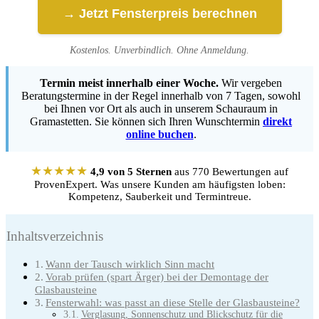
→ Jetzt Fensterpreis berechnen
Kostenlos. Unverbindlich. Ohne Anmeldung.
Termin meist innerhalb einer Woche.
Wir vergeben
Beratungstermine in der Regel innerhalb von 7 Tagen, sowohl
bei Ihnen vor Ort als auch in unserem Schauraum in
Gramastetten. Sie können sich Ihren Wunschtermin
direkt
online buchen
.
★★★★★
4,9 von 5 Sternen
aus 770 Bewertungen auf
ProvenExpert. Was unsere Kunden am häufigsten loben:
Kompetenz, Sauberkeit und Termintreue.
Inhaltsverzeichnis
Wann der Tausch wirklich Sinn macht
Vorab prüfen (spart Ärger) bei der Demontage der
Glasbausteine
Fensterwahl: was passt an diese Stelle der Glasbausteine?
Verglasung, Sonnenschutz und Blickschutz für die