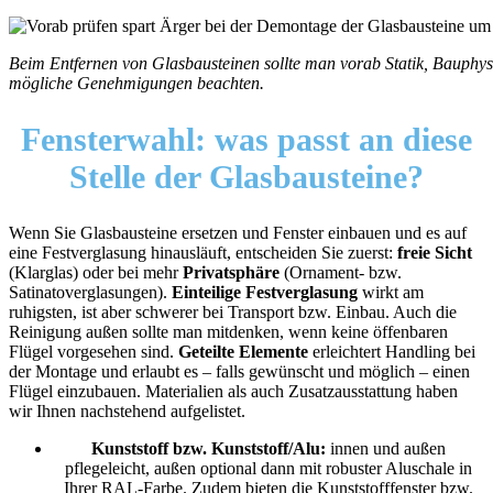
Beim Entfernen von Glasbausteinen sollte man vorab Statik, Bauphys
mögliche Genehmigungen beachten.
Fensterwahl:
was passt an diese
Stelle der Glasbausteine?
Wenn Sie Glasbausteine ersetzen und Fenster einbauen und es auf
eine Festverglasung hinausläuft, entscheiden Sie zuerst:
freie Sicht
(Klarglas) oder bei mehr
Privatsphäre
(Ornament- bzw.
Satinatoverglasungen).
Einteilige Festverglasung
wirkt am
ruhigsten, ist aber schwerer bei Transport bzw. Einbau. Auch die
Reinigung außen sollte man mitdenken, wenn keine öffenbaren
Flügel vorgesehen sind.
Geteilte Elemente
erleichtert Handling bei
der Montage und erlaubt es – falls gewünscht und möglich – einen
Flügel einzubauen. Materialien als auch Zusatzausstattung haben
wir Ihnen nachstehend aufgelistet.
Kunststoff bzw. Kunststoff/Alu:
innen und außen
pflegeleicht, außen optional dann mit robuster Aluschale in
Ihrer RAL-Farbe. Zudem bieten die Kunststofffenster bzw.