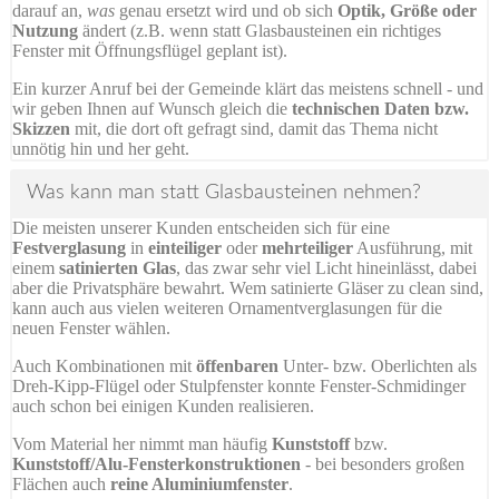
darauf an,
was
genau ersetzt wird und ob sich
Optik, Größe oder
Nutzung
ändert (z.B. wenn statt Glasbausteinen ein richtiges
Fenster mit Öffnungsflügel geplant ist).
Ein kurzer Anruf bei der Gemeinde klärt das meistens schnell - und
wir geben Ihnen auf Wunsch gleich die
technischen Daten bzw.
Skizzen
mit, die dort oft gefragt sind, damit das Thema nicht
unnötig hin und her geht.
Was kann man statt Glasbausteinen nehmen?
Die meisten unserer Kunden entscheiden sich für eine
Festverglasung
in
einteiliger
oder
mehrteiliger
Ausführung, mit
einem
satinierten Glas
, das zwar sehr viel Licht hineinlässt, dabei
aber die Privatsphäre bewahrt. Wem satinierte Gläser zu clean sind,
kann auch aus vielen weiteren Ornamentverglasungen für die
neuen Fenster wählen.
Auch Kombinationen mit
öffenbaren
Unter- bzw. Oberlichten als
Dreh-Kipp-Flügel oder Stulpfenster konnte Fenster-Schmidinger
auch schon bei einigen Kunden realisieren.
Vom Material her nimmt man häufig
Kunststoff
bzw.
Kunststoff/Alu-Fensterkonstruktionen
- bei besonders großen
Flächen auch
reine Aluminiumfenster
.