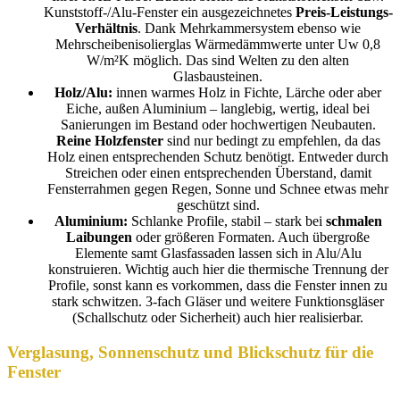
Kunststoff-/Alu-Fenster ein ausgezeichnetes
Preis-Leistungs-
Verhältnis
. Dank Mehrkammersystem ebenso wie
Mehrscheibenisolierglas Wärmedämmwerte unter Uw 0,8
W/m²K möglich. Das sind Welten zu den alten
Glasbausteinen.
Holz/Alu:
innen warmes Holz in Fichte, Lärche oder aber
Eiche, außen Aluminium – langlebig, wertig, ideal bei
Sanierungen im Bestand oder hochwertigen Neubauten.
Reine Holzfenster
sind nur bedingt zu empfehlen, da das
Holz einen entsprechenden Schutz benötigt. Entweder durch
Streichen oder einen entsprechenden Überstand, damit
Fensterrahmen gegen Regen, Sonne und Schnee etwas mehr
geschützt sind.
Aluminium:
Schlanke Profile, stabil – stark bei
schmalen
Laibungen
oder größeren Formaten. Auch übergroße
Elemente samt Glasfassaden lassen sich in Alu/Alu
konstruieren. Wichtig auch hier die thermische Trennung der
Profile, sonst kann es vorkommen, dass die Fenster innen zu
stark schwitzen. 3-fach Gläser und weitere Funktionsgläser
(Schallschutz oder Sicherheit) auch hier realisierbar.
Verglasung, Sonnenschutz und Blickschutz für die
Fenster