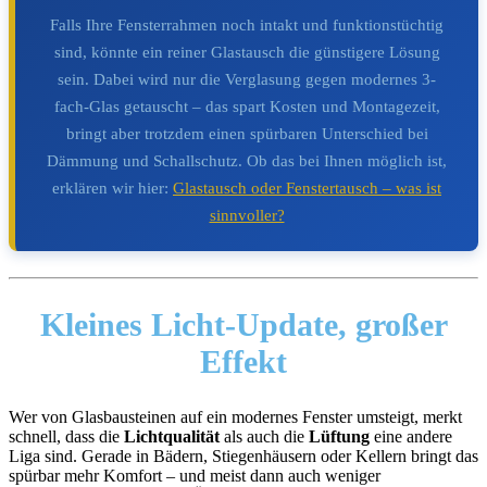
Falls Ihre Fensterrahmen noch intakt und funktionstüchtig
sind, könnte ein reiner Glastausch die günstigere Lösung
sein. Dabei wird nur die Verglasung gegen modernes 3-
fach-Glas getauscht – das spart Kosten und Montagezeit,
bringt aber trotzdem einen spürbaren Unterschied bei
Dämmung und Schallschutz. Ob das bei Ihnen möglich ist,
erklären wir hier:
Glastausch oder Fenstertausch – was ist
sinnvoller?
Kleines Licht-Update,
großer
Effekt
Wer von Glasbausteinen auf ein modernes Fenster umsteigt, merkt
schnell, dass die
Lichtqualität
als auch die
Lüftung
eine andere
Liga sind. Gerade in Bädern, Stiegenhäusern oder Kellern bringt das
spürbar mehr Komfort – und meist dann auch weniger