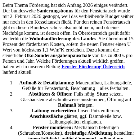
Beim Thema Förderung hat sich Anfang 2026 einiges verändert.
Der bundesweite
Sanierungsbonus
für den Fenstertausch wurde
mit 2. Februar 2026 gestoppt, weil das verbleibende Budget seither
nur noch in den Kesseltausch fließt. Für den reinen Fenstertausch
gibt es diesen Bundeszuschuss also nicht mehr, und ob eine
Nachfolge kommt, ist derzeit offen. In Oberösterreich greift dafür
weiterhin die
Wohnbauförderung des Landes
. Sie übernimmt 15
Prozent der förderbaren Kosten, sofern die neuen Fenster einen U-
Wert von höchstens 1,1 W/m²K erreichen. Dazu kommt die
steuerliche
Öko-Sonderausgabenpauschale
von bis zu 800 € pro
Person und Jahr. Welche Förderungen aktuell wirklich greifen,
halten wir in unserem Beitrag
Fenster Förderung Österreich
laufend aktuell.
Aufmaß & Detailplanung:
Maueraufbau, Laibungstiefe,
Gefälle für Fensterbank, Beschattung – alles festhalten.
Abstützen & Öffnen:
Falls nötig,
Sturz
setzen.
Glasbausteine abschnittsweise ausstemmen, Öffnung auf
Rohmaß
bringen.
Laibung vorbereiten:
Losen Putz entfernen,
Anschlussfläche
glätten, ggf. Dämmkeile bzw.
Laibungsplatten einplanen.
Fenster montieren:
Mechanisch befestigen
(Schrauben/Konsolen),
dreistufige Abdichtung
herstellen:
innen luftdicht
,
mittig dämmend
,
außen dann